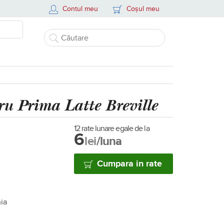
Contul meu
Coșul meu
ru Prima Latte Breville
12 rate lunare egale de la
6
lei
/luna
Cumpara in rate
nia