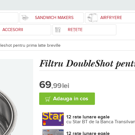
SANDWICH MAKERS
AIRFRYERE
ACCESORII
REȚETE
leshot pentru prima latte breville
Filtru DoubleShot pent
69
,99
lei
Adauga in cos
12 rate lunare egale
cu Star BT de la Banca Transilva
12 rate lunare egale