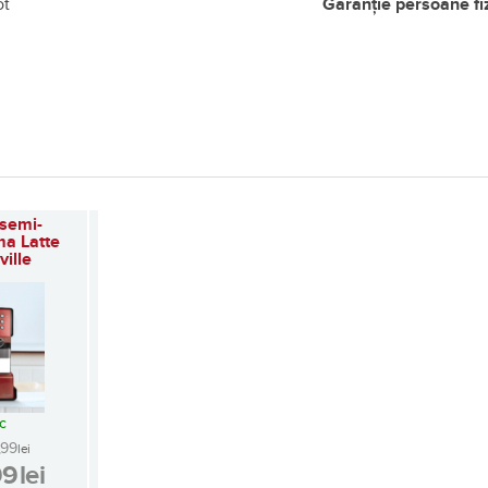
ot
Garanție persoane fi
 semi-
ma Latte
ille
(158)
oc
,99
lei
99
lei