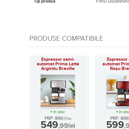
Tip produs
Filtru DoubleSh
PRODUSE COMPATIBILE
Espressor semi-
Espressor
automat Prima Latte
automat Pri
Argintiu Breville
Roșu Brev
(258)
•
in stoc
•
in st
PRP: 899
PRP: 899
,99
lei
549
599
,99
lei
,