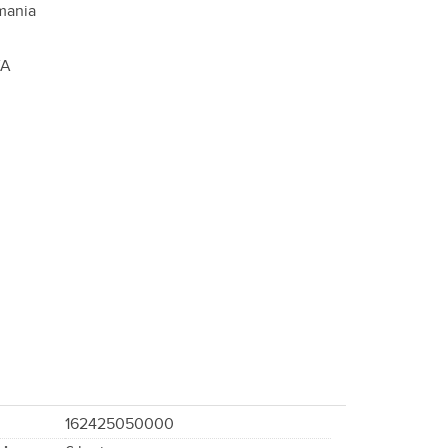
mania
VA
162425050000