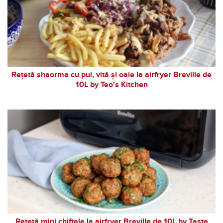
Rețetă shaorma cu pui, vită și oaie la airfryer Breville de
10L by Teo's Kitchen
Rețetă mini chiftele la airfryer Breville de 10L by Taste