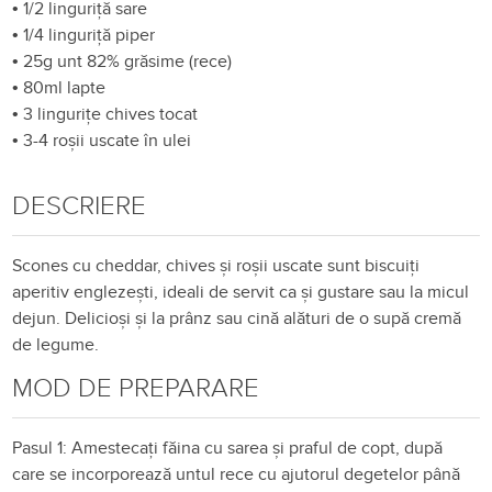
•
1/2 linguriță sare
•
1/4 linguriță piper
•
25g unt 82% grăsime (rece)
•
80ml lapte
•
3 lingurițe chives tocat
•
3-4 roșii uscate în ulei
DESCRIERE
Scones cu cheddar, chives și roșii uscate sunt biscuiți
aperitiv englezești, ideali de servit ca și gustare sau la micul
dejun. Delicioși și la prânz sau cină alături de o supă cremă
de legume.
MOD DE PREPARARE
Pasul 1: Amestecați făina cu sarea și praful de copt, după
care se incorporează untul rece cu ajutorul degetelor până