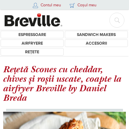
Contul meu
Coșul meu
ESPRESSOARE
SANDWICH MAKERS
AIRFRYERE
ACCESORII
REȚETE
Rețetă Scones cu cheddar,
chives și roșii uscate, coapte la
airfryer Breville by Daniel
Breda