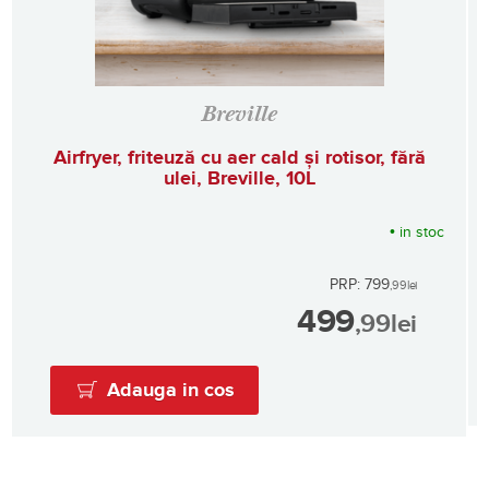
Breville
Airfryer, friteuză cu aer cald și rotisor, fără
ulei, Breville, 10L
•
in stoc
PRP: 799
,99
lei
499
,99
lei
Adauga in cos