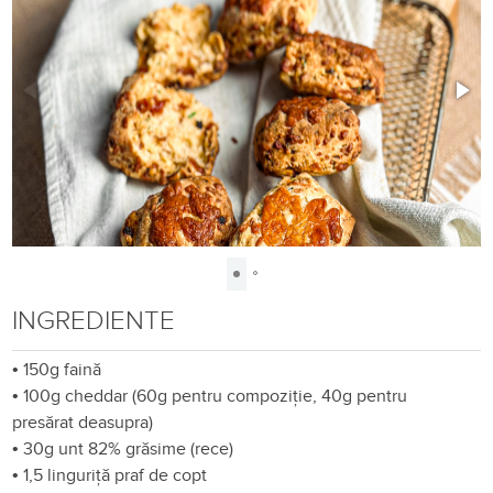
INGREDIENTE
•
150g faină
•
100g cheddar (60g pentru compoziție, 40g pentru
presărat deasupra)
•
30g unt 82% grăsime (rece)
•
1,5 linguriță praf de copt