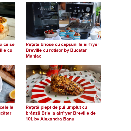
și caise
Rețetă brioșe cu căpșuni la airfryer
ille cu
Breville cu rotisor by Bucătar
Maniac
cale la
Rețetă piept de pui umplut cu
ucătar
brânză Brie la airfryer Breville de
10L by Alexandra Banu