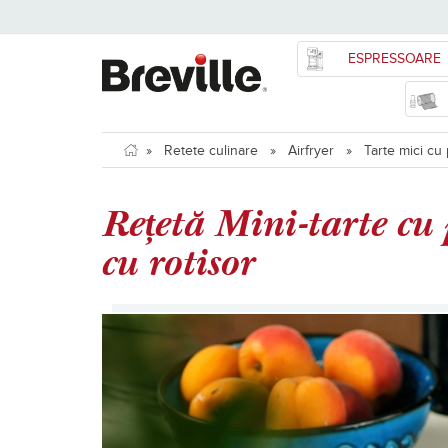
ESPRESSOARE
»
Retete culinare
»
Airfryer
»
Tarte mici cu 
Rețetă Mini-tarte cu p
cu rotisor