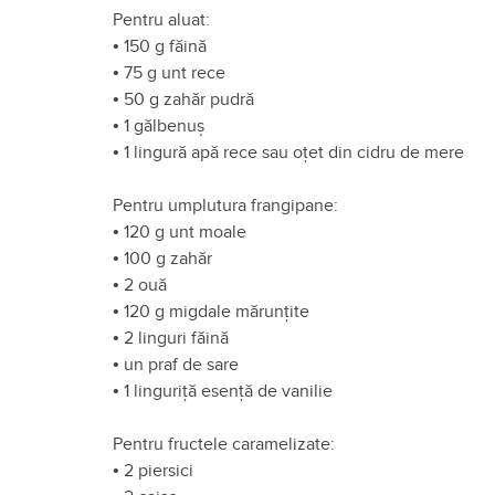
Pentru aluat:
•
150 g făină
•
75 g unt rece
•
50 g zahăr pudră
•
1 gălbenuș
•
1 lingură apă rece sau oțet din cidru de mere
Pentru umplutura frangipane:
•
120 g unt moale
•
100 g zahăr
•
2 ouă
•
120 g migdale mărunțite
•
2 linguri făină
•
un praf de sare
•
1 linguriță esență de vanilie
Pentru fructele caramelizate:
•
2 piersici