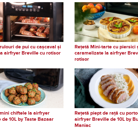
rulouri de pui cu cașcaval și
Rețetă Mini-tarte cu piersici 
a airfryer Breville cu rotisor
caramelizate la airfryer Brev
rotisor
mini chiftele la airfryer
Rețetă piept de rață cu porto
e de 10L by Taste Bazaar
airfryer Breville de 10L by B
Maniac