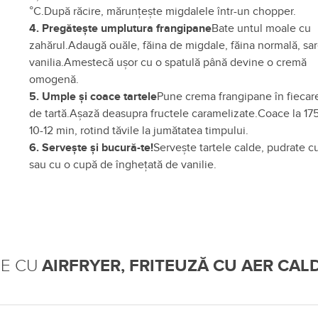
°C.După răcire, mărunțește migdalele într-un chopper.
4. Pregătește umplutura frangipane
Bate untul moale cu
zahărul.Adaugă ouăle, făina de migdale, făina normală, sar
vanilia.Amestecă ușor cu o spatulă până devine o cremă
omogenă.
5. Umple și coace tartele
Pune crema frangipane în fiecar
de tartă.Așază deasupra fructele caramelizate.Coace la 175
10-12 min, rotind tăvile la jumătatea timpului.
6. Servește și bucură-te!
Servește tartele calde, pudrate c
sau cu o cupă de înghețată de vanilie.
TE CU
AIRFRYER, FRITEUZĂ CU AER CALD 