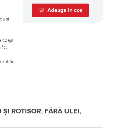
Adauga in cos
ea și
e coajă
 °C,
u zahăr
ȘI ROTISOR, FĂRĂ ULEI,