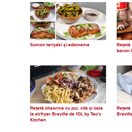
Somon teriyaki și edamame
Rețetă 
bacon l
Rețetă shaorma cu pui, vită și oaie
Rețetă 
la airfryer Breville de 10L by Teo's
Brevill
Kitchen