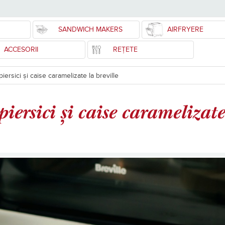
SANDWICH MAKERS
AIRFRYERE
ACCESORII
REȚETE
piersici și caise caramelizate la breville
iersici și caise caramelizate