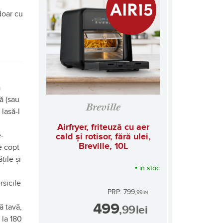
doar cu
ă
ă (sau
Breville
 lasă-l
Airfryer, friteuză cu aer
e-
cald și rotisor, fără ulei,
Breville, 10L
e copt
țile și
•
in stoc
rsicile
PRP: 799
,99
lei
499
ă tavă,
,99
lei
 la 180