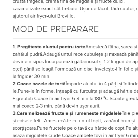
crustă fragedă, cremă fină de migdale și fructe dulci,
caramelizate exact cât trebuie. Ușor de făcut, fără cuptor, 
ajutorul air fryer-ului Breville.
MOD DE PREPARARE
1. Pregătește aluatul pentru tarte
Amestecă făina, sarea și
zahărul pudră.Adaugă untul rece cubulețe și mixează pân
devine nisipos.Încorporează gălbenușul și 1-2 linguri de ap
oțet) până se leagă.Formează un disc, învelește-l în folie și
la frigider 30 min.
2.Coace bazele de tartă
Împarte aluatul în 4 părți și întind
le.Pune-le în forme, înțeapă cu furculița și adaugă hârtie d
+ greutăți.Coace în air fryer 6-8 min la 180 °C.Scoate greută
mai coace 2-3 min, până devin ușor aurii.
3.Caramelizează fructele și rumenește migdalele
Taie pie
și caisele felii. Amestecă-le cu untul topit, zahărul brun și
scorțișoara.Pune fructele pe o tavă cu hârtie de copt.Pe alt
așază migdalele crude.Coace ambele tăvi în air fryer 6 min