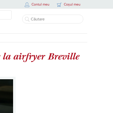
Contul meu
Coșul meu
 la airfryer Breville