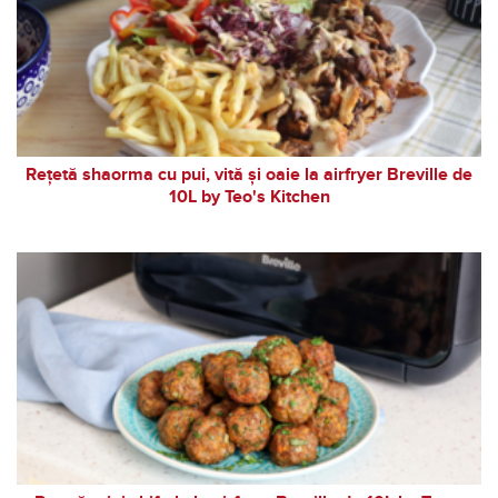
Rețetă shaorma cu pui, vită și oaie la airfryer Breville de
10L by Teo's Kitchen