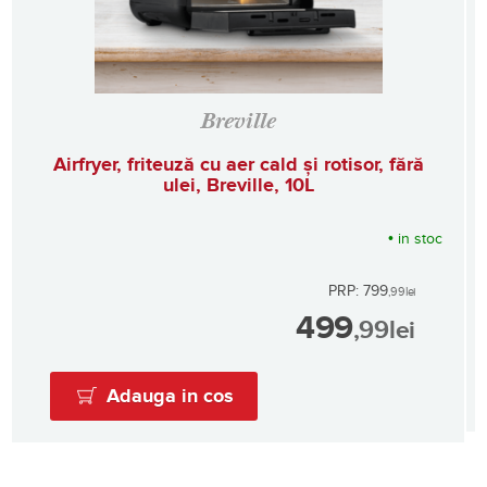
Breville
Airfryer, friteuză cu aer cald și rotisor, fără
ulei, Breville, 10L
•
in stoc
PRP: 799
,99
lei
499
,99
lei
Adauga in cos