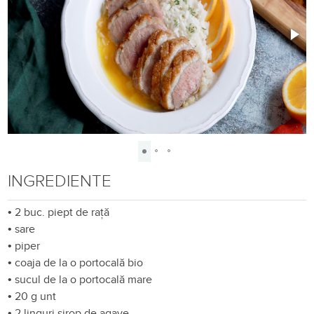
INGREDIENTE
•
2 buc. piept de rață
•
sare
•
piper
•
coaja de la o portocală bio
•
sucul de la o portocală mare
•
20 g unt
•
2 linguri sirop de agave