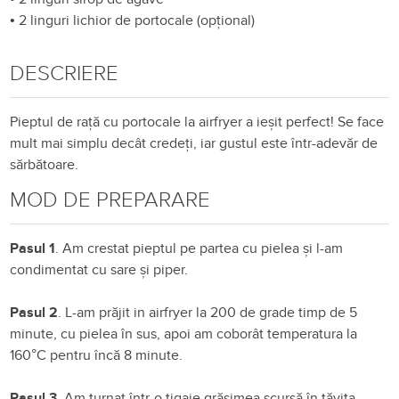
•
2 linguri lichior de portocale (opțional)
DESCRIERE
Pieptul de rață cu portocale la airfryer a ieșit perfect! Se face
mult mai simplu decât credeți, iar gustul este într-adevăr de
sărbătoare.
MOD DE PREPARARE
Pasul 1
. Am crestat pieptul pe partea cu pielea și l-am
condimentat cu sare și piper.
Pasul 2
. L-am prăjit in airfryer la 200 de grade timp de 5
minute, cu pielea în sus, apoi am coborât temperatura la
160°C pentru încă 8 minute.
Pasul 3
. Am turnat într-o tigaie grăsimea scursă în tăvița