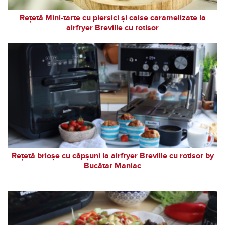
Rețetă Mini-tarte cu piersici și caise caramelizate la
airfryer Breville cu rotisor
Rețetă brioșe cu căpșuni la airfryer Breville cu rotisor by
Bucătar Maniac