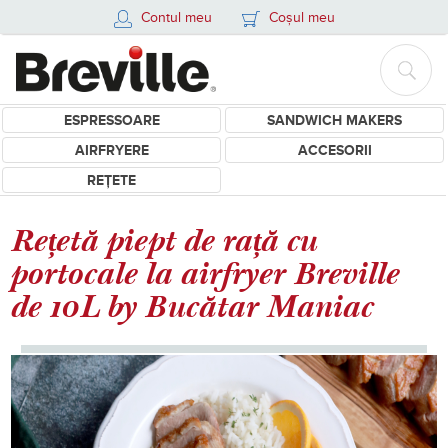
Contul meu
Coșul meu
ESPRESSOARE
SANDWICH MAKERS
AIRFRYERE
ACCESORII
REȚETE
Rețetă piept de rață cu
portocale la airfryer Breville
de 10L by Bucătar Maniac