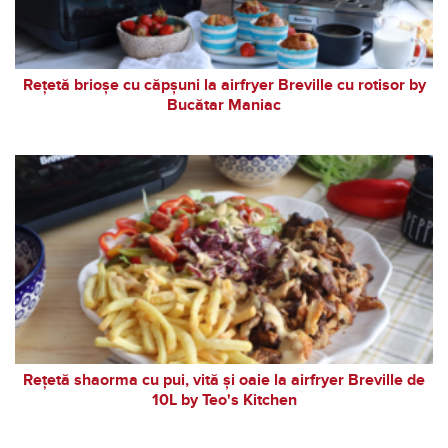
Rețetă brioșe cu căpșuni la airfryer Breville cu rotisor by
Bucătar Maniac
Rețetă shaorma cu pui, vită și oaie la airfryer Breville de
10L by Teo's Kitchen