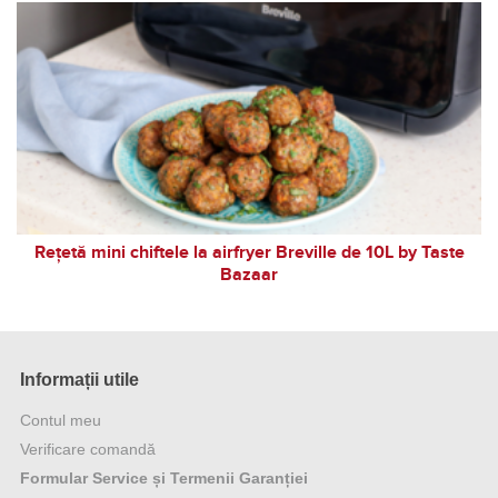
Rețetă mini chiftele la airfryer Breville de 10L by Taste
Bazaar
Informații utile
Contul meu
Verificare comandă
Formular Service și Termenii Garanției