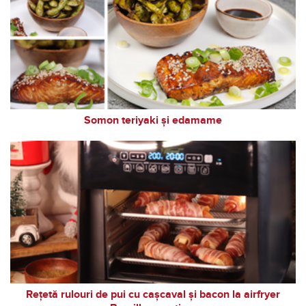
Somon teriyaki și edamame
Rețetă rulouri de pui cu cașcaval și bacon la airfryer