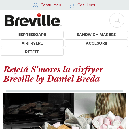
Contul meu
Coșul meu
ESPRESSOARE
SANDWICH MAKERS
AIRFRYERE
ACCESORII
REȚETE
Rețetă S'mores la airfryer
Breville by Daniel Breda