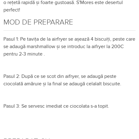
o reţetă rapidă şi foarte gustoasă. S'Mores este desertul
perfect!
MOD DE PREPARARE
Pasul 1: Pe tavița de la airfryer se așează 4 biscuiți, peste care
se adaugă marshmallow și se introduc la aifryer la 200C
pentru 2-3 minute .
Pasul 2: După ce se scot din aifryer, se adaugă peste
ciocolată amăruie și la final se adaugă celalalt biscuite.
Pasul 3: Se servesc imediat ce ciocolata s-a topit.