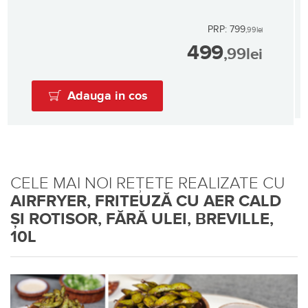
PRP: 799
,99
lei
499
,99
lei
Adauga in cos
CELE MAI NOI REȚETE REALIZATE CU
AIRFRYER, FRITEUZĂ CU AER CALD
ȘI ROTISOR, FĂRĂ ULEI, BREVILLE,
10L