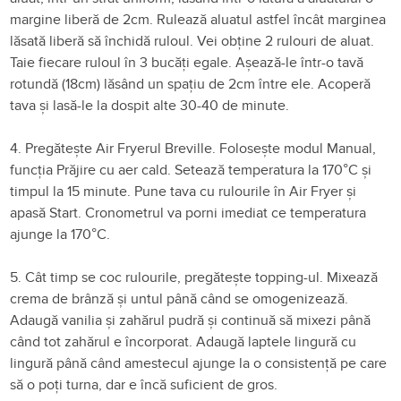
margine liberă de 2cm. Rulează aluatul astfel încât marginea
lăsată liberă să închidă ruloul. Vei obține 2 rulouri de aluat.
Taie fiecare ruloul în 3 bucăți egale. Așează-le într-o tavă
rotundă (18cm) lăsând un spațiu de 2cm între ele. Acoperă
tava și lasă-le la dospit alte 30-40 de minute.
4. Pregătește Air Fryerul Breville. Folosește modul Manual,
funcția Prăjire cu aer cald. Setează temperatura la 170°C și
timpul la 15 minute. Pune tava cu rulourile în Air Fryer și
apasă Start. Cronometrul va porni imediat ce temperatura
ajunge la 170°C.
5. Cât timp se coc rulourile, pregătește topping-ul. Mixează
crema de brânză și untul până când se omogenizează.
Adaugă vanilia și zahărul pudră și continuă să mixezi până
când tot zahărul e încorporat. Adaugă laptele lingură cu
lingură până când amestecul ajunge la o consistență pe care
să o poți turna, dar e încă suficient de gros.