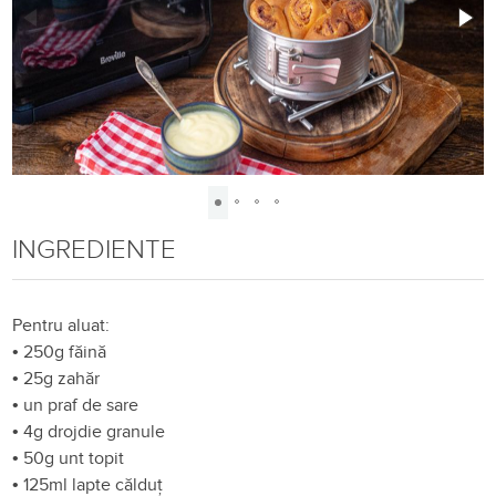
INGREDIENTE
Pentru aluat:
•
250g făină
•
25g zahăr
•
un praf de sare
•
4g drojdie granule
•
50g unt topit
•
125ml lapte călduț