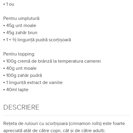
•
1 ou
Pentru umplutură:
•
45g unt moale
•
45g zahăr brun
•
1 + ½ linguriță pudră scorțișoară
Pentru topping:
•
100g cremă de brânză la temperatura camerei
•
40g unt moale
•
100g zahăr pudră
•
1 linguriță extract de vanilie
•
40ml lapte
DESCRIERE
Rețeta de rulouri cu scorțișoara (cinnamon rolls) este foarte
apreciată atât de către copii, cât și de către adulți.