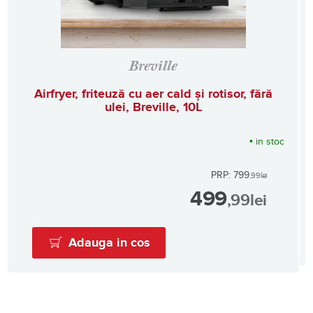
Breville
Airfryer, friteuză cu aer cald și rotisor, fără
ulei, Breville, 10L
•
in stoc
PRP: 799
,99
lei
499
,99
lei
Adauga in cos