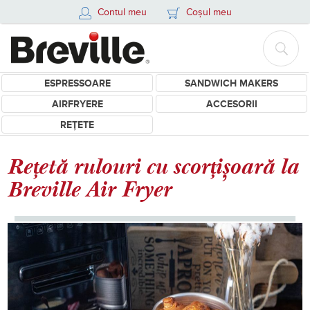
Contul meu
Coșul meu
ESPRESSOARE
SANDWICH MAKERS
AIRFRYERE
ACCESORII
REȚETE
Rețetă rulouri cu scorțișoară la
Breville Air Fryer