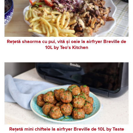
Rețetă shaorma cu pui, vită și oaie la airfryer Breville de
10L by Teo's Kitchen
Rețetă mini chiftele la airfryer Breville de 10L by Taste