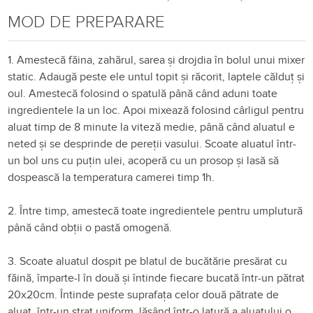
MOD DE PREPARARE
1. Amestecă făina, zahărul, sarea și drojdia în bolul unui mixer
static. Adaugă peste ele untul topit și răcorit, laptele călduț și
oul. Amestecă folosind o spatulă până când aduni toate
ingredientele la un loc. Apoi mixează folosind cârligul pentru
aluat timp de 8 minute la viteză medie, până când aluatul e
neted și se desprinde de pereții vasului. Scoate aluatul într-
un bol uns cu puțin ulei, acoperă cu un prosop și lasă să
dospească la temperatura camerei timp 1h.
2. Între timp, amestecă toate ingredientele pentru umplutură
până când obții o pastă omogenă.
3. Scoate aluatul dospit pe blatul de bucătărie presărat cu
făină, împarte-l în două și întinde fiecare bucată într-un pătrat
20x20cm. Întinde peste suprafața celor două pătrate de
aluat, într-un strat uniform, lăsând într-o latură a aluatului o