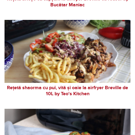
Bucătar Maniac
Rețetă shaorma cu pui, vită și oaie la airfryer Breville de
10L by Teo's Kitchen