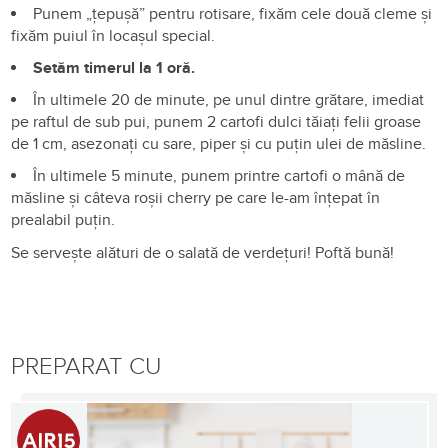
Punem „țepușă” pentru rotisare, fixăm cele două cleme și
fixăm puiul în locașul special.
Setăm timerul la 1 oră.
În ultimele 20 de minute, pe unul dintre grătare, imediat
pe raftul de sub pui, punem 2 cartofi dulci tăiați felii groase
de 1 cm, asezonați cu sare, piper și cu puțin ulei de măsline.
În ultimele 5 minute, punem printre cartofi o mână de
măsline și câteva roșii cherry pe care le-am înțepat în
prealabil puțin.
Se servește alături de o salată de verdețuri! Poftă bună!
PREPARAT CU