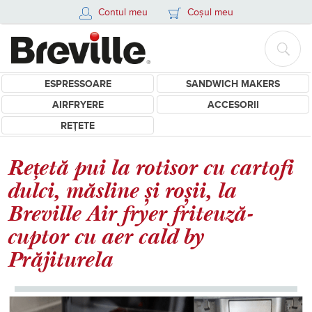
Contul meu
Coșul meu
ESPRESSOARE
SANDWICH MAKERS
AIRFRYERE
ACCESORII
REȚETE
Rețetă pui la rotisor cu cartofi
dulci, măsline și roșii, la
Breville Air fryer friteuză-
cuptor cu aer cald by
Prăjiturela