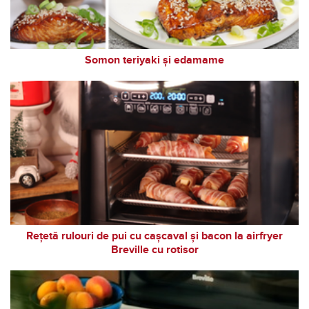
Somon teriyaki și edamame
Rețetă rulouri de pui cu cașcaval și bacon la airfryer
Breville cu rotisor