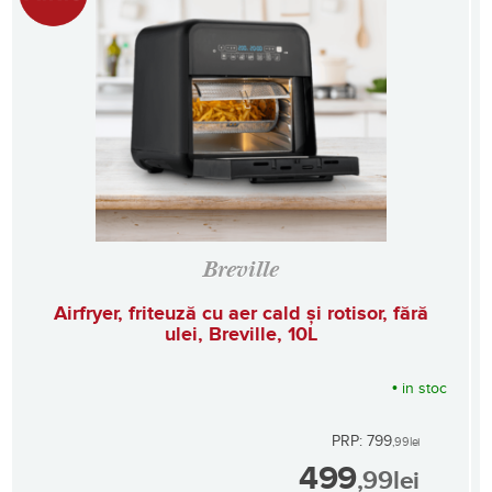
Breville
Airfryer, friteuză cu aer cald și rotisor, fără
ulei, Breville, 10L
•
in stoc
PRP: 799
,99
lei
499
,99
lei