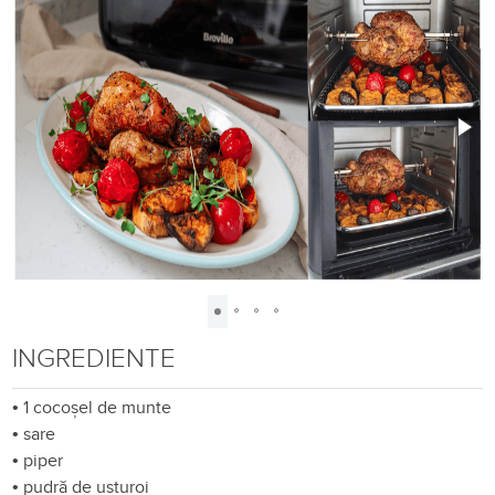
INGREDIENTE
•
1 cocoșel de munte
•
sare
•
piper
•
pudră de usturoi