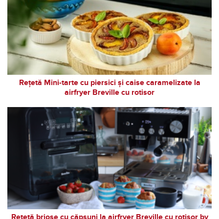
Rețetă Mini-tarte cu piersici și caise caramelizate la
airfryer Breville cu rotisor
Rețetă brioșe cu căpșuni la airfryer Breville cu rotisor by