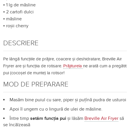
•
1 lg de măsline
•
2 cartofi dulci
•
măsline
•
roșii cherry
DESCRIERE
Pe lângă funcțiile de prăjire, coacere și deshidratare, Breville Air
Fryrer are și funcțiia de rotisare.
Prăjiturela
ne arată cum a pregătit
pui (cocoșel de munte) la rotisor!
MOD DE PREPARARE
Masăm bine puiul cu sare, piper și puțînă pudra de usturoi
Apoi îl ungem cu o lingură de ulei de măsline.
Între timp
setăm funcția pui
și lăsăm
Breville Air Fryer
să
se încălzeasă