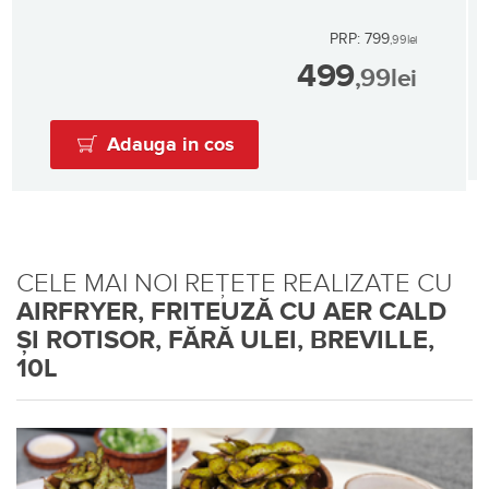
PRP: 799
,99
lei
499
,99
lei
Adauga in cos
CELE MAI NOI REȚETE REALIZATE CU
AIRFRYER, FRITEUZĂ CU AER CALD
ȘI ROTISOR, FĂRĂ ULEI, BREVILLE,
10L