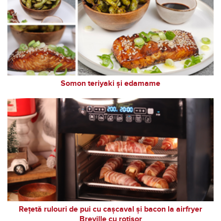
Somon teriyaki și edamame
Rețetă rulouri de pui cu cașcaval și bacon la airfryer
Breville cu rotisor