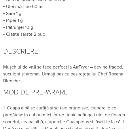
•
Ulei măsline 50 ml
•
Sare 1 g
•
Piper 1 g
•
Pătrunjel 10 g
•
Clătite sărate 2 buc
DESCRIERE
Mușchiul de vită se face perfect la AirFryer – devine fraged,
suculent și aromat. Urmați pas cu pas rețeta lui Chef Roxana
Blenche.
MOD DE PREPARARE
1. Ceapa albă se curăță și se taie brunoisse, ciupercile ce
pregătesc în cuburi mici. Într-o tigaie adăugați ulei de floarea
soarelui, ceapa albă, ciupercile Champions și lăsați-le la călit.
După ce s-au călit, adăugați apa și cubul de vită; după ce s-a