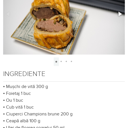
INGREDIENTE
•
Mușchi de vită 300 g
•
Foietaj 1 buc
•
Ou 1 buc
•
Cub vită 1 buc
•
Ciuperci Champions brune 200 g
•
Ceapă albă 100 g
•
Ulei de floarea soarelui 50 ml