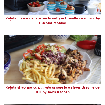
Rețetă brioșe cu căpșuni la airfryer Breville cu rotisor by
Bucătar Maniac
Rețetă shaorma cu pui, vită și oaie la airfryer Breville de
10L by Teo's Kitchen