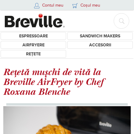
Contul meu
Coșul meu
ESPRESSOARE
SANDWICH MAKERS
AIRFRYERE
ACCESORII
REȚETE
Rețetă mușchi de vită la
Breville AirFryer by Chef
Roxana Blenche