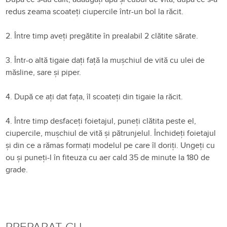
redus zeama scoateți ciupercile într-un bol la răcit.
2. Între timp aveți pregătite în prealabil 2 clătite sărate.
3. Într-o altă tigaie dați față la mușchiul de vită cu ulei de
măsline, sare și piper.
4. După ce ați dat fața, îl scoateți din tigaie la răcit.
4. Între timp desfaceți foietajul, puneți clătita peste el,
ciupercile, mușchiul de vită și pătrunjelul. Închideți foietajul
și din ce a rămas formați modelul pe care îl doriți. Ungeți cu
ou și puneți-l în fiteuza cu aer cald 35 de minute la 180 de
grade.