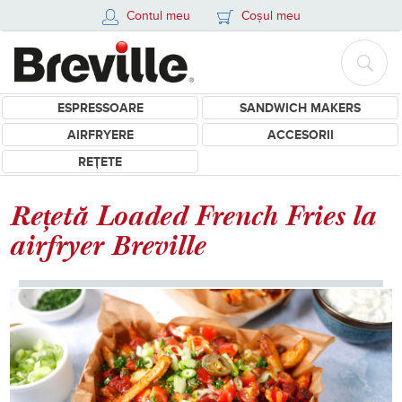
Contul meu
Coșul meu
ESPRESSOARE
SANDWICH MAKERS
AIRFRYERE
ACCESORII
REȚETE
Rețetă Loaded French Fries la
airfryer Breville