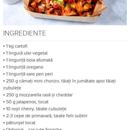
INGREDIENTE
•
1 kg cartofi
•
1 lingură ulei vegetal
•
1 linguriță boia afumată
•
1 linguriță oregano
•
1 linguriță sare peri peri
•
250 g cârnați mini chorizo, tăiați în jumătate apoi tăiați
cubulețe
•
250 g mozzarella rasă și cheddar
•
50 g jalapenos, tocat
•
10 roșii cherry, tăiate cubulețe
•
2-3 cepe de primavară, taiate felii subtiri
•
pătrunjel tocat
•
Opțional – sos iute Sriracha