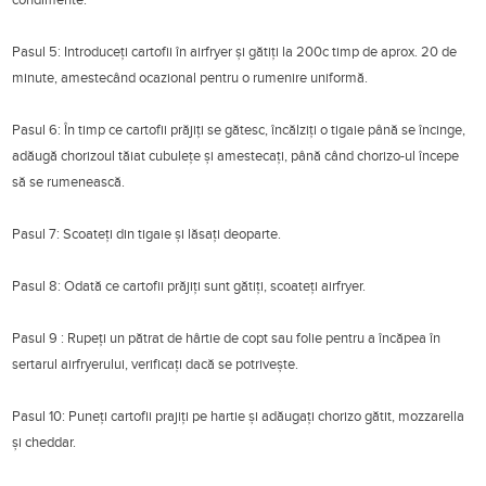
Pasul 5: Introduceți cartofii în airfryer și gătiți la 200c timp de aprox. 20 de
minute, amestecând ocazional pentru o rumenire uniformă.
Pasul 6: În timp ce cartofii prăjiți se gătesc, încălziți o tigaie până se încinge,
adăugă chorizoul tăiat cubulețe și amestecați, până când chorizo-ul începe
să se rumenească.
Pasul 7: Scoateți din tigaie și lăsați deoparte.
Pasul 8: Odată ce cartofii prăjiți sunt gătiți, scoateți airfryer.
Pasul 9 : Rupeți un pătrat de hârtie de copt sau folie pentru a încăpea în
sertarul airfryerului, verificați dacă se potrivește.
Pasul 10: Puneți cartofii prajiți pe hartie și adăugați chorizo gătit, mozzarella
și cheddar.