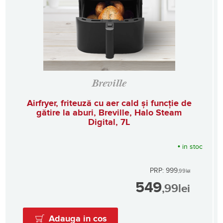
Breville
Airfryer, friteuză cu aer cald și funcție de
gătire la aburi, Breville, Halo Steam
Digital, 7L
•
in stoc
PRP: 999
,99
lei
549
,99
lei
Adauga in cos