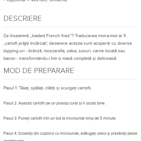
DESCRIERE
Ce înseamnă ,,loaded French fries''? Traducerea mot-a-mot ar fi
,,cartofi prăjiți încărcați', deoarece aceștia sunt acoperiți cu diverse
topping-uri - brânză, mozzarella, salsa, sosuri, carne tocată sau
bacon - transformându-i într-o masă completă și delicioasă.
MOD DE PREPARARE
Pasul 1: Tăiați, spălați, clătiți și scurgeți cartofii.
Pasul 2: Așezați cartofii pe un prosop curat și îi uscați bine.
Pasul 3: Puneți cartofii într-un bol la microunde timp de 5 minute.
Pasul 4: Scoateți din cuptorul cu microunde, adăugați uleiul și presărați peste
condimente.