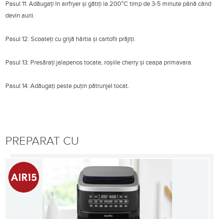
Pasul 11: Adăugați în airfryer și gătiți la 200°C timp de 3-5 minute până când
devin aurii.
Pasul 12: Scoateți cu grijă hârtia și cartofii prăjiți.
Pasul 13: Presărați jalapenos tocate, roșiile cherry și ceapa primavara.
Pasul 14: Adăugați peste puțin pătrunjel tocat.
PREPARAT CU