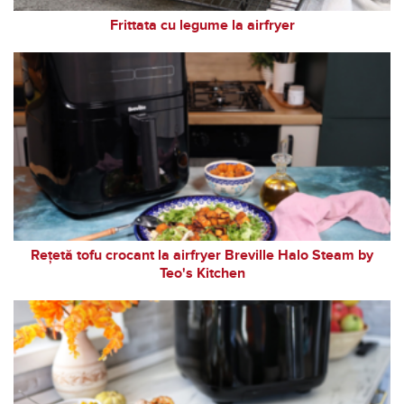
Frittata cu legume la airfryer
Rețetă tofu crocant la airfryer Breville Halo Steam by
Teo's Kitchen