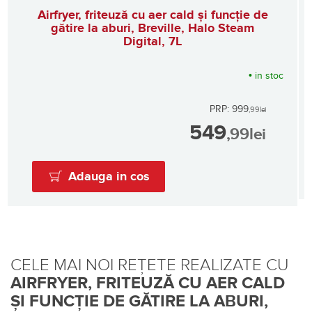
Airfryer, friteuză cu aer cald și funcție de
gătire la aburi, Breville, Halo Steam
Digital, 7L
•
in stoc
PRP: 999
,99
lei
549
,99
lei
Adauga in cos
CELE MAI NOI REȚETE REALIZATE CU
AIRFRYER, FRITEUZĂ CU AER CALD
ȘI FUNCȚIE DE GĂTIRE LA ABURI,