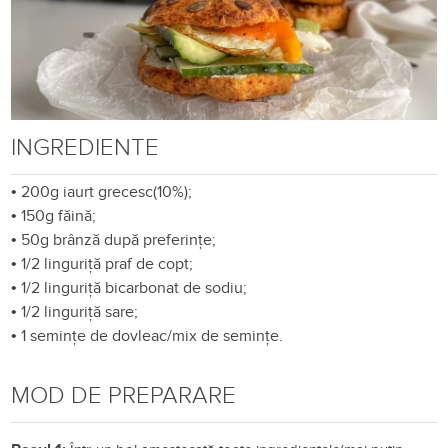
INGREDIENTE
•
200g iaurt grecesc(10%);
•
150g făină;
•
50g brânză după preferințe;
•
1/2 linguriță praf de copt;
•
1/2 linguriță bicarbonat de sodiu;
•
1/2 linguriță sare;
•
1 semințe de dovleac/mix de semințe.
MOD DE PREPARARE