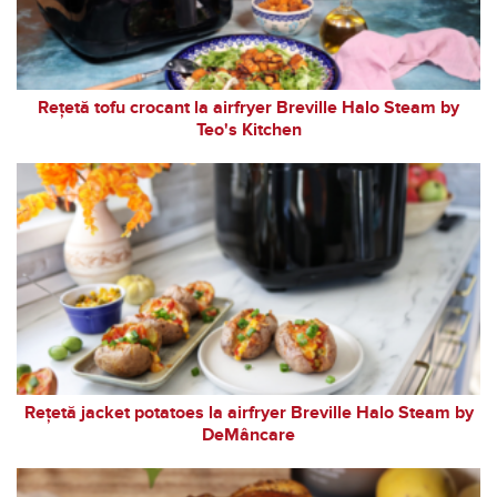
Rețetă tofu crocant la airfryer Breville Halo Steam by
Teo's Kitchen
Rețetă jacket potatoes la airfryer Breville Halo Steam by
DeMâncare