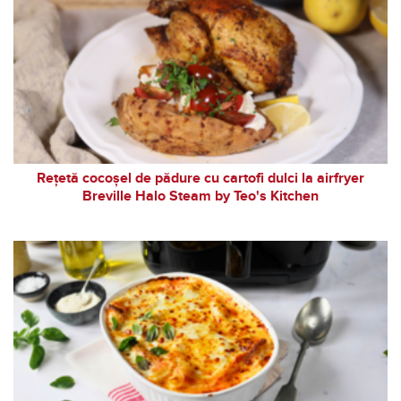
Rețetă cocoșel de pădure cu cartofi dulci la airfryer
Breville Halo Steam by Teo's Kitchen