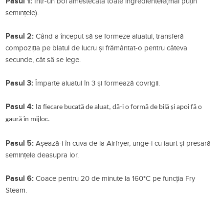
Pasul 1:
Într-un bol amestecată toate ingredientele(mai puțin
semințele).
Pasul 2:
Când a început să se formeze aluatul, transferă
compoziția pe blatul de lucru și frământat-o pentru câteva
secunde, cât să se lege.
Pasul 3:
Împarte aluatul în 3 și formează covrigii.
Pasul 4:
Ia
fiecare bucată de aluat, dă-i o formă de bilă și apoi fă o
gaură în mijloc.
Pasul 5:
Așează-i în cuva de la Airfryer, unge-i cu iaurt și presară
semințele deasupra lor.
Pasul 6:
Coace pentru 20 de minute la 160*C pe funcția Fry
Steam.