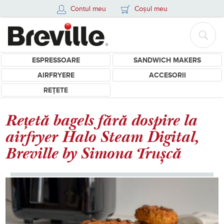
Contul meu
Coșul meu
ESPRESSOARE
SANDWICH MAKERS
AIRFRYERE
ACCESORII
REȚETE
Rețetă bagels fără dospire la
airfryer Halo Steam Digital,
Breville by Simona Trușcă