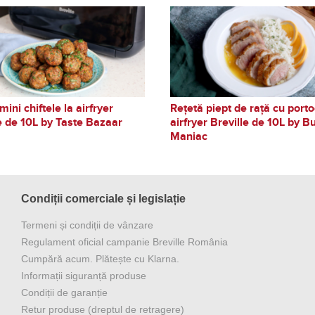
mini chiftele la airfryer
Rețetă piept de rață cu porto
e de 10L by Taste Bazaar
airfryer Breville de 10L by B
Maniac
Condiții comerciale și legislație
Termeni și condiții de vânzare
Regulament oficial campanie Breville România
Cumpără acum. Plătește cu Klarna.
Informații siguranță produse
Condiții de garanție
Retur produse (dreptul de retragere)