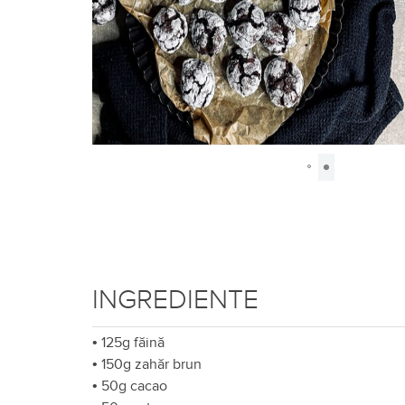
INGREDIENTE
•
125g făină
•
150g zahăr brun
•
50g cacao