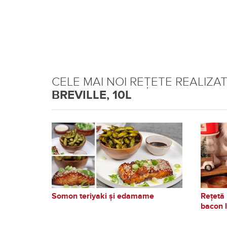
CELE MAI NOI REȚETE REALIZA
BREVILLE, 10L
Somon teriyaki și edamame
Rețetă 
bacon l