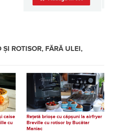
ȘI ROTISOR, FĂRĂ ULEI,
și caise
Rețetă brioșe cu căpșuni la airfryer
ille cu
Breville cu rotisor by Bucătar
Maniac