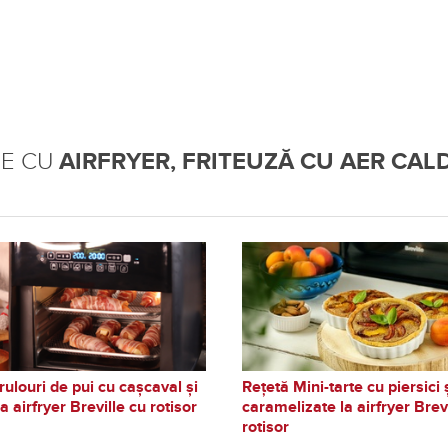
TE CU
AIRFRYER, FRITEUZĂ CU AER CALD 
rulouri de pui cu cașcaval și
Rețetă Mini-tarte cu piersici 
a airfryer Breville cu rotisor
caramelizate la airfryer Brev
rotisor