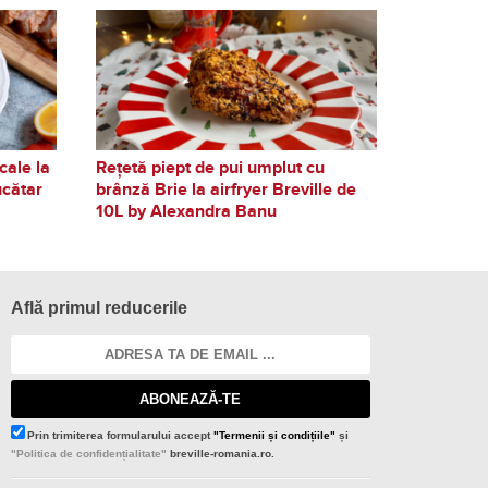
cale la
Rețetă piept de pui umplut cu
ucătar
brânză Brie la airfryer Breville de
10L by Alexandra Banu
Află primul reducerile
ABONEAZĂ-TE
Prin trimiterea formularului accept
"Termenii și condițiile"
și
"Politica de confidențialitate"
breville-romania.ro.