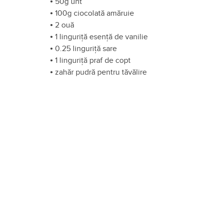
•
50g unt
•
100g ciocolată amăruie
•
2 ouă
•
1 linguriță esență de vanilie
•
0.25 linguriță sare
•
1 linguriță praf de copt
•
zahăr pudră pentru tăvălire