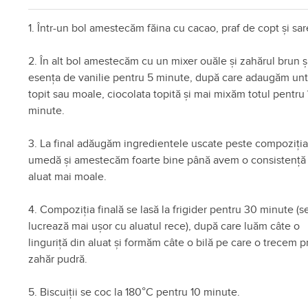
1. Într-un bol amestecăm făina cu cacao, praf de copt și sar
2. În alt bol amestecăm cu un mixer ouăle și zahărul brun ș
esența de vanilie pentru 5 minute, după care adaugăm unt
topit sau moale, ciocolata topită și mai mixăm totul pentru
minute.
3. La final adăugăm ingredientele uscate peste compoziți
umedă și amestecăm foarte bine până avem o consistență
aluat mai moale.
4. Compoziția finală se lasă la frigider pentru 30 minute (s
lucrează mai ușor cu aluatul rece), după care luăm câte o
linguriță din aluat și formăm câte o bilă pe care o trecem p
zahăr pudră.
5. Biscuiții se coc la 180°C pentru 10 minute.