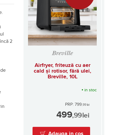
e.
i
ul
 încă 2
Breville
a
Airfryer, friteuză cu aer
 de
cald și rotisor, fără ulei,
Breville, 10L
•
in stoc
e
PRP: 799
,99
lei
rin
499
,99
lei
Adauga in cos