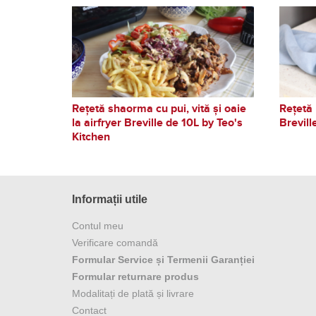
Rețetă shaorma cu pui, vită și oaie
Rețetă 
la airfryer Breville de 10L by Teo's
Brevill
Kitchen
Informații utile
Contul meu
Verificare comandă
Formular Service și Termenii Garanției
Formular returnare produs
Modalitați de plată și livrare
Contact