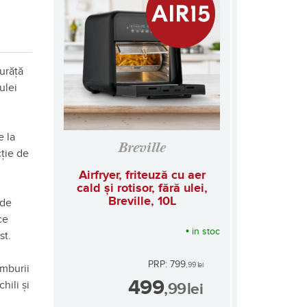
curăță
ulei
e la
Breville
ție de
Airfryer, friteuză cu aer
cald și rotisor, fără ulei,
Breville, 10L
 de
ce
•
in stoc
st.
PRP: 799
,99
lei
âmburii
499
hili și
,99
lei