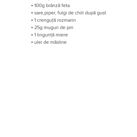
•
100g brânză feta
•
sare,piper, fulgi de chili după gust
•
1 crenguță rozmarin
•
25g muguri de pin
•
1 linguriță miere
•
ulei de măsline