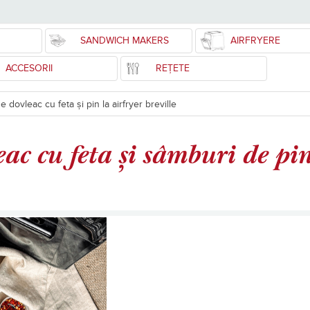
SANDWICH MAKERS
AIRFRYERE
ACCESORII
REȚETE
dovleac cu feta și pin la airfryer breville
ac cu feta și sâmburi de pin