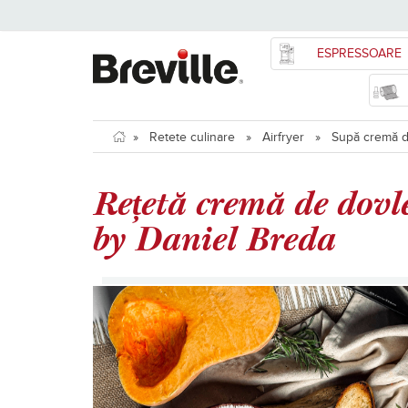
ESPRESSOARE
»
Retete culinare
»
Airfryer
»
Supă cremă de 
Rețetă cremă de dovle
by Daniel Breda