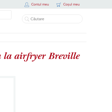
Contul meu
Coșul meu
 la airfryer Breville