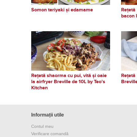
Somon teriyaki și edamame
Rețetă 
bacon l
Rețetă shaorma cu pui, vită și oaie
Rețetă 
la airfryer Breville de 10L by Teo's
Brevill
Kitchen
Informații utile
Contul meu
Verificare comandă