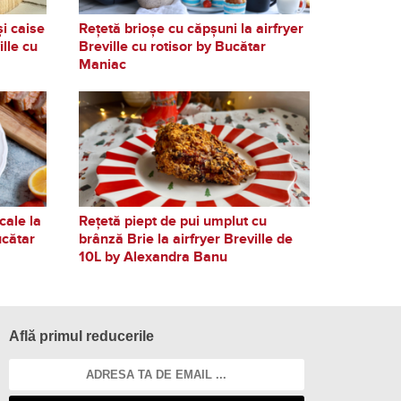
și caise
Rețetă brioșe cu căpșuni la airfryer
ille cu
Breville cu rotisor by Bucătar
Maniac
cale la
Rețetă piept de pui umplut cu
ucătar
brânză Brie la airfryer Breville de
10L by Alexandra Banu
Află primul reducerile