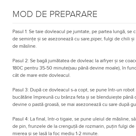
MOD DE PREPARARE
Pasul 1: Se taie dovleacul pe jumtate, pe partea lungă, se 
de semințe și se asezonează cu sare,piper, fulgi de chili și 
de măsline.
Pasul 2: Se bagă jumătatea de dovleac la aifryer și se coac
180C pentru 35-50 minute(sau până devine moale), în func
cât de mare este dovleacul.
Pasul 3: După ce dovleacul s-a copt, se pune într-un robot
bucătărie împreună cu brânza feta și se blenduiește până 
devine o pastă groasă, se mai asezonează cu sare după gu
Pasul 4: La final, într-o tigaie, se pune uleiul de măsline, s
de pin, frunzele de la crenguță de rozmarin, puțin fulgi de c
mierea și se lasă la foc mediu 1-2 minute.