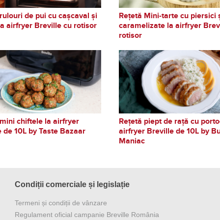
rulouri de pui cu cașcaval și
Rețetă Mini-tarte cu piersici 
a airfryer Breville cu rotisor
caramelizate la airfryer Brev
rotisor
mini chiftele la airfryer
Rețetă piept de rață cu porto
e de 10L by Taste Bazaar
airfryer Breville de 10L by B
Maniac
Condiții comerciale și legislație
Termeni și condiții de vânzare
Regulament oficial campanie Breville România