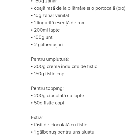
•
180g zahăr
•
coajă rasă de la o lămâie și o portocală (bio)
•
10g zahăr vanilat
•
1 linguriță esență de rom
•
200ml lapte
•
100g unt
•
2 gălbenușuri
Pentru umplutură:
•
300g cremă îndulcită de fistic
•
150g fistic copt
Pentru topping:
•
200g ciocolată cu lapte
•
50g fistic copt
Extra:
•
fâșii de ciocolată cu fistic
•
1 gălbenuș pentru uns aluatul