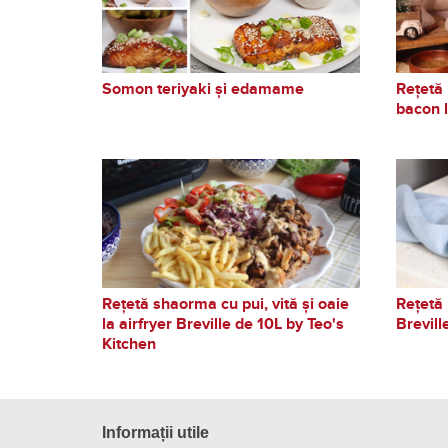
Somon teriyaki și edamame
Rețetă 
bacon l
Rețetă shaorma cu pui, vită și oaie
Rețetă 
la airfryer Breville de 10L by Teo's
Brevill
Kitchen
Informații utile