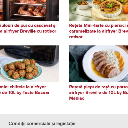
rulouri de pui cu cașcaval și
Rețetă Mini-tarte cu piersici 
a airfryer Breville cu rotisor
caramelizate la airfryer Brev
rotisor
mini chiftele la airfryer
Rețetă piept de rață cu porto
e de 10L by Taste Bazaar
airfryer Breville de 10L by B
Maniac
Condiții comerciale și legislație