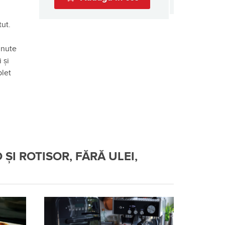
tut.
inute
 și
plet
ȘI ROTISOR, FĂRĂ ULEI,