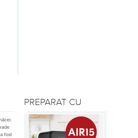
PREPARAT CU
năcei.
grade
a fost