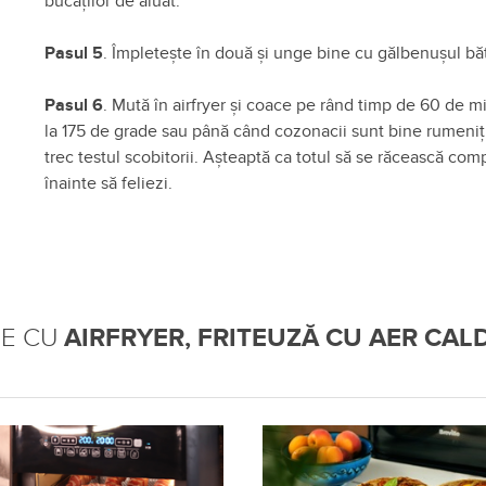
bucăților de aluat.
Pasul 5
. Împletește în două și unge bine cu gălbenușul bă
Pasul 6
. Mută în airfryer și coace pe rând timp de 60 de m
la 175 de grade sau până când cozonacii sunt bine rumeniți
trec testul scobitorii. Așteaptă ca totul să se răcească com
înainte să feliezi.
TE CU
AIRFRYER, FRITEUZĂ CU AER CALD 