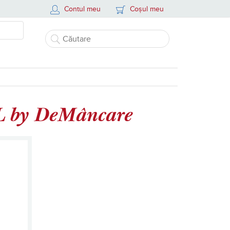
Contul meu
Coșul meu
10L by DeMâncare