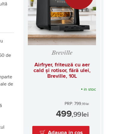
ultă
ru
Breville
 50 de
Airfryer, friteuză cu aer
cald și rotisor, fără ulei,
Breville, 10L
împarte
gale de
•
in stoc
PRP: 799
,99
lei
ă
499
,99
lei
tul
Adauga in cos