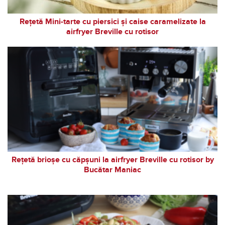
Rețetă Mini-tarte cu piersici și caise caramelizate la
airfryer Breville cu rotisor
Rețetă brioșe cu căpșuni la airfryer Breville cu rotisor by
Bucătar Maniac