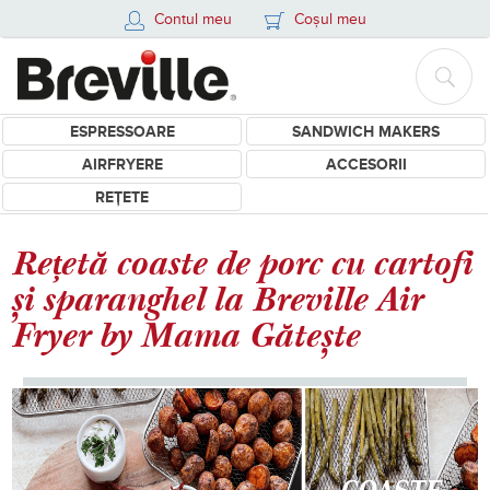
Contul meu
Coșul meu
ESPRESSOARE
SANDWICH MAKERS
AIRFRYERE
ACCESORII
REȚETE
Rețetă coaste de porc cu cartofi
și sparanghel la Breville Air
Fryer by Mama Gătește