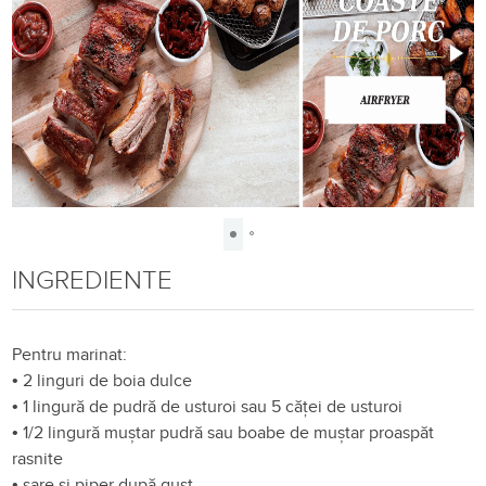
INGREDIENTE
Pentru marinat:
•
2 linguri de boia dulce
•
1 lingură de pudră de usturoi sau 5 căței de usturoi
•
1/2 lingură muștar pudră sau boabe de muștar proaspăt
rasnite
•
sare și piper după gust