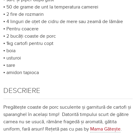
•
50 de grame de unt la temperatura camerei
•
2 fire de rozmarin
•
4 linguri de oțet de cidru de mere sau zeamă de lămâie
•
Pentru coacere
•
2 bucăți coaste de porc
•
1kg cartofi pentru copt
•
boia
•
usturoi
•
sare
•
amidon tapioca
DESCRIERE
Pregătește coaste de porc suculente și garnitură de cartofi și
sparanghel în același timp! Datorită timpului scurt de gătire
carnea nu se usucă, rămâne fragedă și aromată, gătita
uniform, fară arsuri! Rețetă pas cu pas by
Mama Gătește
.