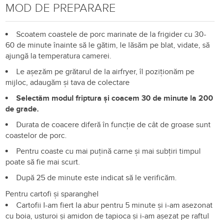
MOD DE PREPARARE
Scoatem coastele de porc marinate de la frigider cu 30-
60 de minute înainte să le gătim, le lăsăm pe blat, vidate, să
ajungă la temperatura camerei.
Le așezăm pe grătarul de la airfryer, îl poziționăm pe
mijloc, adaugăm și tava de colectare
Selectăm modul friptura și coacem 30 de minute la 200
de grade.
Durata de coacere diferă în funcție de cât de groase sunt
coastelor de porc.
Pentru coaste cu mai puțină carne și mai subțiri timpul
poate să fie mai scurt.
După 25 de minute este indicat să le verificăm.
Pentru cartofi și sparanghel
Cartofii I-am fiert la abur pentru 5 minute și i-am asezonat
cu boia, usturoi și amidon de tapioca și i-am așezat pe raftul