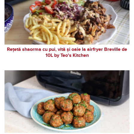
Rețetă shaorma cu pui, vită și oaie la airfryer Breville de
10L by Teo's Kitchen