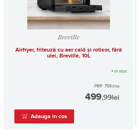
Breville
Airfryer, friteuză cu aer cald și rotisor, fără
ulei, Breville, 10L
•
in stoc
PRP: 799
,99
lei
499
,99
lei
Adauga in cos