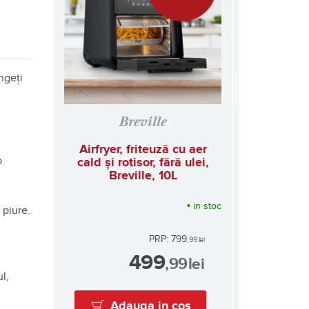
ungeți
Breville
Airfryer, friteuză cu aer
o
cald și rotisor, fără ulei,
Breville, 10L
•
in stoc
 piure.
PRP: 799
,99
lei
499
,99
lei
l,
Adauga in cos