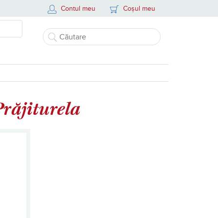
Contul meu
Coșul meu
Prăjiturela