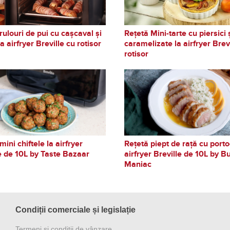
rulouri de pui cu cașcaval și
Rețetă Mini-tarte cu piersici 
a airfryer Breville cu rotisor
caramelizate la airfryer Brev
rotisor
mini chiftele la airfryer
Rețetă piept de rață cu porto
e de 10L by Taste Bazaar
airfryer Breville de 10L by B
Maniac
Condiții comerciale și legislație
Termeni și condiții de vânzare