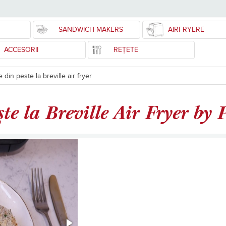
SANDWICH MAKERS
AIRFRYERE
ACCESORII
REȚETE
e din pește la breville air fryer
ște la Breville Air Fryer by 