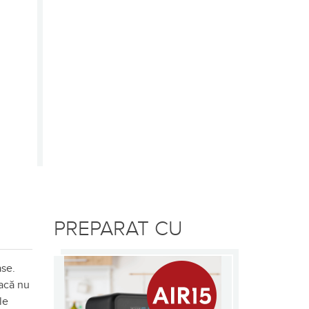
PREPARAT CU
ase.
Dacă nu
le