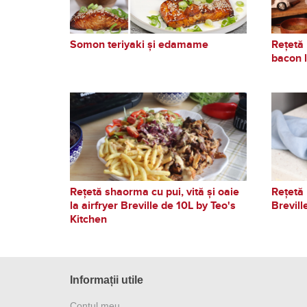
Somon teriyaki și edamame
Rețetă 
bacon l
Rețetă shaorma cu pui, vită și oaie
Rețetă 
la airfryer Breville de 10L by Teo's
Brevill
Kitchen
Informații utile
Contul meu