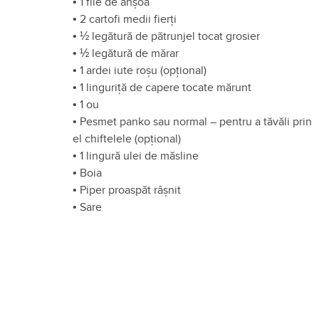
•
1 file de anșoa
•
2 cartofi medii fierți
•
½ legătură de pătrunjel tocat grosier
•
½ legătură de mărar
•
1 ardei iute roșu (opțional)
•
1 linguriță de capere tocate mărunt
•
1 ou
•
Pesmet panko sau normal – pentru a tăvăli prin
el chiftelele (opțional)
•
1 lingură ulei de măsline
•
Boia
•
Piper proaspăt râșnit
•
Sare