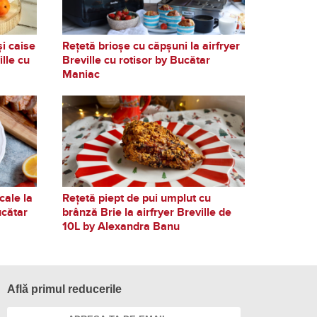
și caise
Rețetă brioșe cu căpșuni la airfryer
ille cu
Breville cu rotisor by Bucătar
Maniac
cale la
Rețetă piept de pui umplut cu
ucătar
brânză Brie la airfryer Breville de
10L by Alexandra Banu
Află primul reducerile