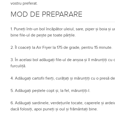
vostru preferat.
MOD DE PREPARARE
1. Puneți într-un bol încăpător uleiul, sare, piper și boia și 
bine file-ul de pește pe toate părțile.
2. Îl coaceți la Air Fryer la 175 de grade, pentru 15 minute.
3. În acelasi bol adăugați file-ul de anșoa și îl mărunțiți cu 
furculiță.
4. Adăugați cartofii fierți, curățați și mărunțiți cu o presă de
5. Adăugați peștele copt și, la fel, mărunțiți-l.
6. Adăugați sardinele, verdețurile tocate, caperele și ardeiu
dacă folosiți, apoi puneți și oul și frământați bine.