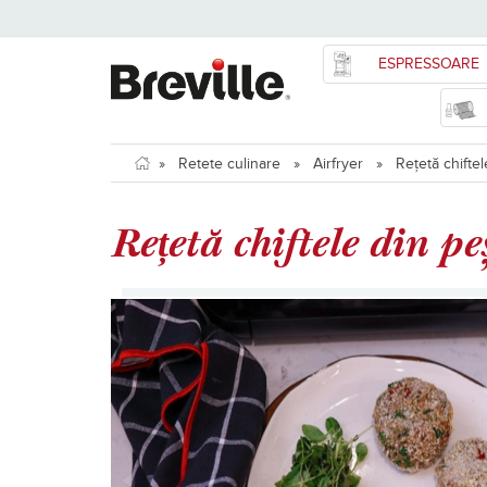
ESPRESSOARE
»
Retete culinare
»
Airfryer
»
Rețetă chiftel
Rețetă chiftele din pe