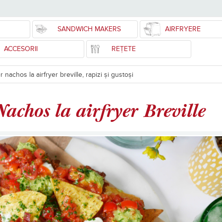
SANDWICH MAKERS
AIRFRYERE
ACCESORII
REȚETE
achos la airfryer breville, rapizi și gustoși
achos la airfryer Breville