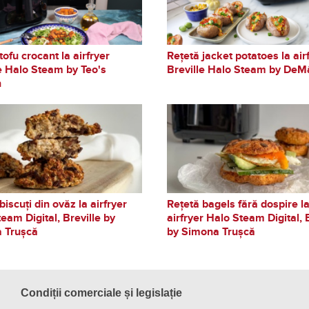
tofu crocant la airfryer
Rețetă jacket potatoes la air
e Halo Steam by Teo's
Breville Halo Steam by DeM
n
biscuți din ovăz la airfryer
Rețetă bagels fără dospire l
eam Digital, Breville by
airfryer Halo Steam Digital, 
 Trușcă
by Simona Trușcă
Condiții comerciale și legislație