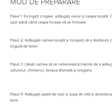
MOD DE PREPARARE
Pasul 1: Încingeți o tigaie, adăugați uleiul și ceapa tocată. C
ușor până când ceapa începe să se înmoaie.
Pasul 2: Adăugați carnea tocată și începeți să o desfaceți 
lingură de lemn.
Pasul 3: Lăsați carnea să se rumenească înainte de a adău
usturoiul, chimenul, boiaua afumată și oregano.
Pasul 4: Adăugați pastă de roșii și supa de vită și amesteca
bine.