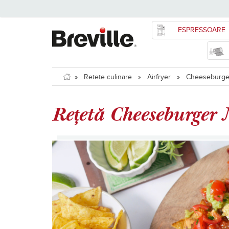
ESPRESSOARE
»
Retete culinare
»
Airfryer
»
Cheeseburger n
Rețetă Cheeseburger N