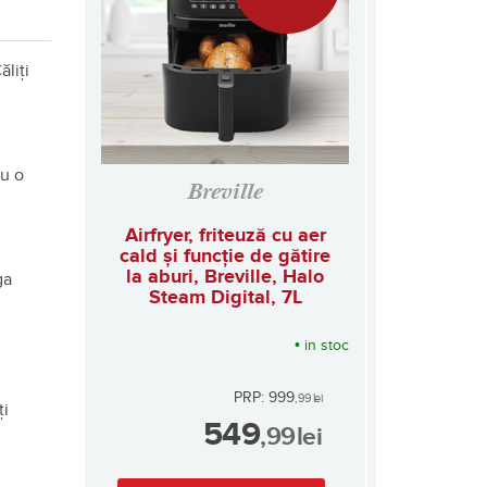
ăliți
cu o
Breville
Airfryer, friteuză cu aer
cald și funcție de gătire
la aburi, Breville, Halo
ga
Steam Digital, 7L
•
in stoc
PRP: 999
,99
lei
ți
549
,99
lei