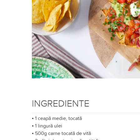
INGREDIENTE
•
1 ceapă medie, tocată
•
1 lingură ulei
•
500g carne tocată de vită