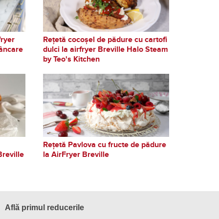
fryer
Rețetă cocoșel de pădure cu cartofi
âncare
dulci la airfryer Breville Halo Steam
by Teo's Kitchen
a
Rețetă Pavlova cu fructe de pădure
Breville
la AirFryer Breville
Află primul reducerile