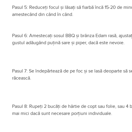
Pasul 5: Reduceți focul și lăsați să fiarbă încă 15-20 de min
amestecând din când în când.
Pasul 6: Amestecați sosul BBQ și brânza Edam rasă, ajustaț
gustul adăugând puțină sare și piper, dacă este nevoie.
Pasul 7: Se îndepărtează de pe foc și se lasă deoparte să s
răcească.
Pasul 8: Rupeți 2 bucăți de hârtie de copt sau folie, sau 4 
mai mici dacă sunt necesare porțiuni individuale.