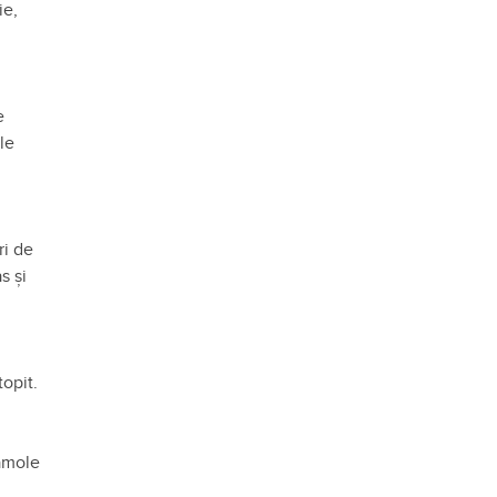
ie,
e
le
ri de
s și
opit.
camole