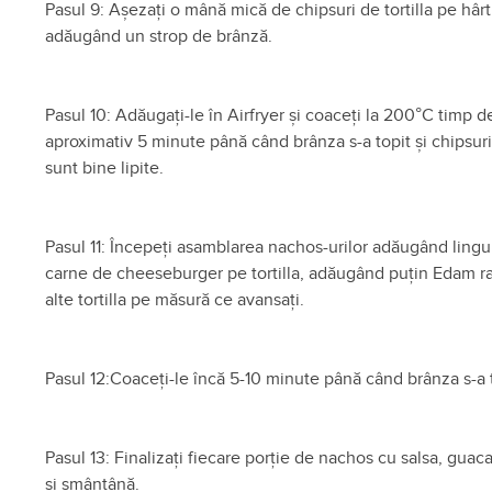
Pasul 9: Așezați o mână mică de chipsuri de tortilla pe hârt
adăugând un strop de brânză.
Pasul 10: Adăugați-le în Airfryer și coaceți la 200°C timp d
aproximativ 5 minute până când brânza s-a topit și chipsuri
sunt bine lipite.
Pasul 11: Începeți asamblarea nachos-urilor adăugând lingu
carne de cheeseburger pe tortilla, adăugând puțin Edam ra
alte tortilla pe măsură ce avansați.
Pasul 12:Coaceți-le încă 5-10 minute până când brânza s-a t
Pasul 13: Finalizați fiecare porție de nachos cu salsa, gua
și smântână.