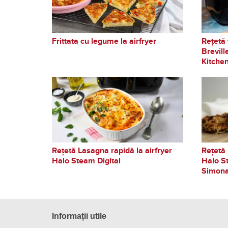
Frittata cu legume la airfryer
Rețetă 
Brevill
Kitche
Rețetă Lasagna rapidă la airfryer
Rețetă 
Halo Steam Digital
Halo St
Simona
Informații utile