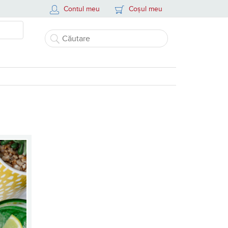
Contul meu
Coșul meu