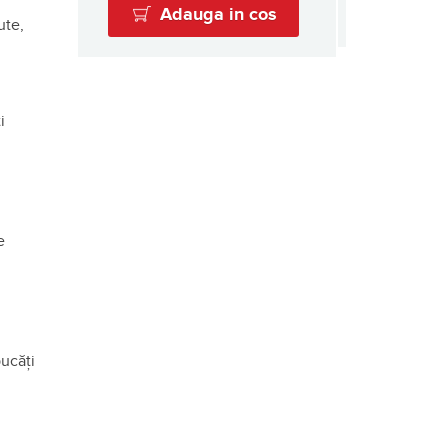
Adauga in cos
ute,
i
e
bucăți