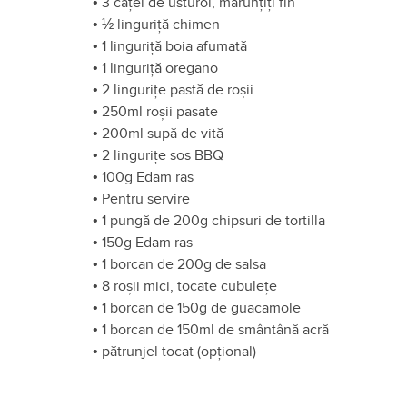
•
3 căței de usturoi, mărunțiți fin
•
½ linguriță chimen
•
1 linguriță boia afumată
•
1 linguriță oregano
•
2 lingurițe pastă de roșii
•
250ml roșii pasate
•
200ml supă de vită
•
2 lingurițe sos BBQ
•
100g Edam ras
•
Pentru servire
•
1 pungă de 200g chipsuri de tortilla
•
150g Edam ras
•
1 borcan de 200g de salsa
•
8 roșii mici, tocate cubulețe
•
1 borcan de 150g de guacamole
•
1 borcan de 150ml de smântână acră
•
pătrunjel tocat (opțional)