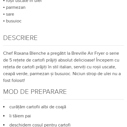
•
roșii uscate în ulei
•
parmezan
•
sare
•
busuioc
DESCRIERE
Chef Roxana Blenche a pregătit la Breville Air Fryer o serie
de 5 rețete de cartofi prăjiți absolut delicioase! Începem cu
rețeta de cartofi prăjiți în stil italian, serviți cu roșii uscate,
ceapă verde, parmezan și busuioc. Niciun strop de ulei nu a
fost folosit!
MOD DE PREPARARE
curățăm cartofii albi de coajă
îi tăiem pai
deschidem coșul pentru cartofi