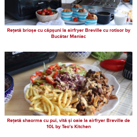
Rețetă brioșe cu căpșuni la airfryer Breville cu rotisor by
Bucătar Maniac
Rețetă shaorma cu pui, vită și oaie la airfryer Breville de
10L by Teo's Kitchen