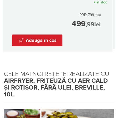
•
in stoc
PRP: 799
,99
lei
499
,99
lei
Adauga in cos
CELE MAI NOI REȚETE REALIZATE CU
AIRFRYER, FRITEUZĂ CU AER CALD
ȘI ROTISOR, FĂRĂ ULEI, BREVILLE,
10L