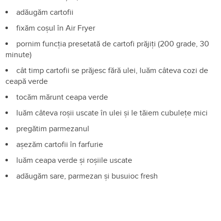
adăugăm cartofii
fixăm coșul în Air Fryer
pornim funcția presetată de cartofi prăjiți (200 grade, 30
minute)
cât timp cartofii se prăjesc fără ulei, luăm câteva cozi de
ceapă verde
tocăm mărunt ceapa verde
luăm câteva roșii uscate în ulei și le tăiem cubulețe mici
pregătim parmezanul
așezăm cartofii în farfurie
luăm ceapa verde și roșiile uscate
adăugăm sare, parmezan și busuioc fresh