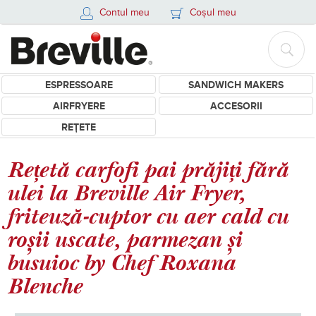
Contul meu
Coșul meu
ESPRESSOARE
SANDWICH MAKERS
AIRFRYERE
ACCESORII
REȚETE
Rețetă carfofi pai prăjiți fără
ulei la Breville Air Fryer,
friteuză-cuptor cu aer cald cu
roșii uscate, parmezan și
busuioc by Chef Roxana
Blenche