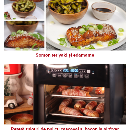
Somon teriyaki și edamame
Rețetă rulouri de pui cu cașcaval și bacon la airfryer