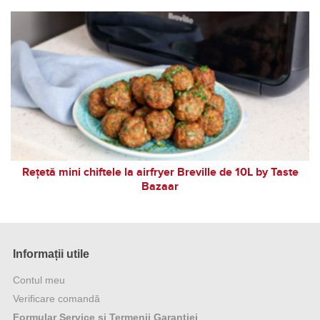
Rețetă mini chiftele la airfryer Breville de 10L by Taste
Bazaar
Informații utile
Contul meu
Verificare comandă
Formular Service și Termenii Garanției