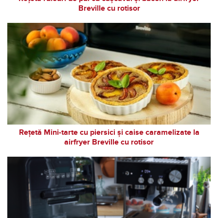
Breville cu rotisor
Rețetă Mini-tarte cu piersici și caise caramelizate la
airfryer Breville cu rotisor