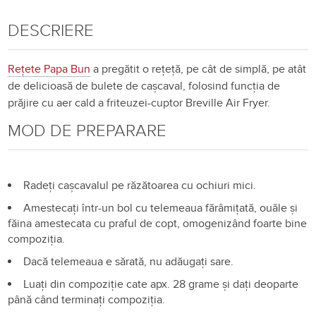
DESCRIERE
Rețete Papa Bun
a pregătit o rețeță, pe cât de simplă, pe atât
de delicioasă de bulete de cașcaval, folosind funcția de
prăjire cu aer cald a friteuzei-cuptor Breville Air Fryer.
MOD DE PREPARARE
Radeți cașcavalul pe răzătoarea cu ochiuri mici.
Amestecați într-un bol cu telemeaua fărâmițată, ouăle și
făina amestecata cu praful de copt, omogenizând foarte bine
compoziția.
Dacă telemeaua e sărată, nu adăugați sare.
Luați din compoziție cate apx. 28 grame și dați deoparte
până când terminați compoziția.