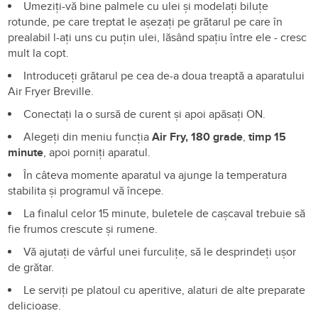
Umeziți-vă bine palmele cu ulei și modelați biluțe
rotunde, pe care treptat le așezați pe grătarul pe care în
prealabil l-ați uns cu puțin ulei, lăsând spațiu între ele - cresc
mult la copt.
Introduceți grătarul pe cea de-a doua treaptă a aparatului
Air Fryer Breville.
Conectați la o sursă de curent și apoi apăsați ON.
Alegeți din meniu funcția
Air Fry, 180 grade
,
timp 15
minute
, apoi porniți aparatul.
În câteva momente aparatul va ajunge la temperatura
stabilita și programul vă începe.
La finalul celor 15 minute, buletele de cașcaval trebuie să
fie frumos crescute și rumene.
Vă ajutați de vârful unei furculițe, să le desprindeți ușor
de grătar.
Le serviți pe platoul cu aperitive, alaturi de alte preparate
delicioase.