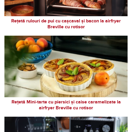
Rețetă rulouri de pui cu cașcaval și bacon la airfryer
Breville cu rotisor
Rețetă Mini-tarte cu piersici și caise caramelizate la
airfryer Breville cu rotisor