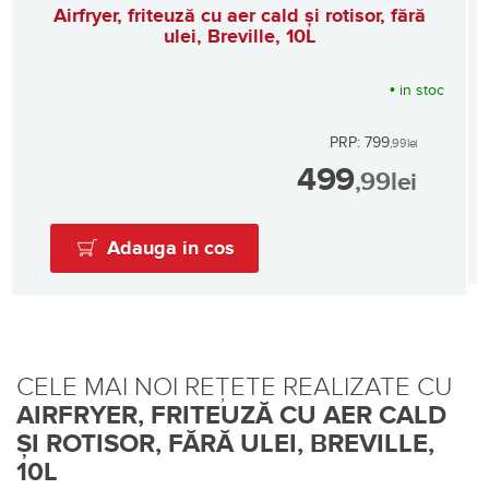
Airfryer, friteuză cu aer cald și rotisor, fără
ulei, Breville, 10L
•
in stoc
PRP: 799
,99
lei
499
,99
lei
Adauga in cos
CELE MAI NOI REȚETE REALIZATE CU
AIRFRYER, FRITEUZĂ CU AER CALD
ȘI ROTISOR, FĂRĂ ULEI, BREVILLE,
10L