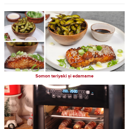
Somon teriyaki și edamame