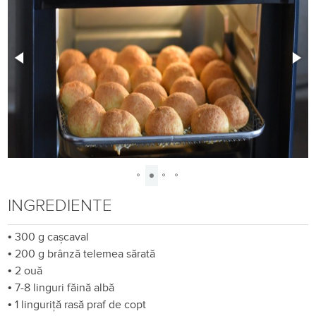
INGREDIENTE
•
300 g cașcaval
•
200 g brânză telemea sărată
•
2 ouă
•
7-8 linguri făină albă
•
1 linguriță rasă praf de copt