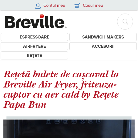
Contul meu
Coșul meu
ESPRESSOARE
SANDWICH MAKERS
AIRFRYERE
ACCESORII
REȚETE
Rețetă bulete de cașcaval la
Breville Air Fryer, friteuza-
cuptor cu aer cald by Rețete
Papa Bun