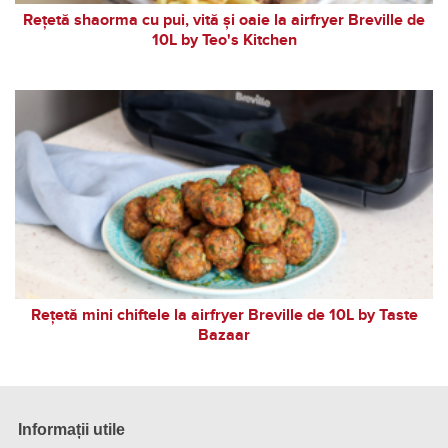
Rețetă shaorma cu pui, vită și oaie la airfryer Breville de
10L by Teo's Kitchen
Rețetă mini chiftele la airfryer Breville de 10L by Taste
Bazaar
Informații utile