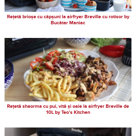
Rețetă brioșe cu căpșuni la airfryer Breville cu rotisor by
Bucătar Maniac
Rețetă shaorma cu pui, vită și oaie la airfryer Breville de
10L by Teo's Kitchen