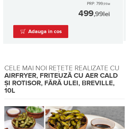
PRP: 799
,99
lei
499
,99
lei
Adauga in cos
CELE MAI NOI REȚETE REALIZATE CU
AIRFRYER, FRITEUZĂ CU AER CALD
ȘI ROTISOR, FĂRĂ ULEI, BREVILLE,
10L