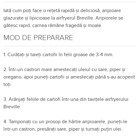
Iată cum poți face o rețetă rapidă și deliciosă, aripioare
glazurate și lipicioase la airfryerul Breville. Aripiorele se
gătesc rapid, carnea rămăne fragedă și moale.
MOD DE PREPARARE
1. Curățați și taieți cartofii în felii groase de 3-4 mm.
2. Într-un castron mare amestecați uleiul cu sare, piper și
oregano, apoi puneți cartofii si amestecați până s-au acoperit
toți.
3. Arănjați feliile de cartofi într-una din tavițele airfryerului
Breville.
4. Tamponați cu un prosop de hârtie aripioarele, puneți-le
într-un castron, presărați sare, piper și turnați puțin ulei.