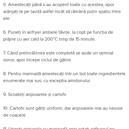
5. Amestecați până s-au acoperit toate cu acestea, apoi
arănjați-le pe taviță astfel încât să rămână puțin spațiu între
ele.
6. Puneți în airfryer ambele tăvițe, la copt pe funcția de
prăjire cu aer cald la 200°C timp de 15 minute.
7. Când preîncălzirea este completă se aude un semnal
sonor, apoi începe ciclul de gătire.
8. Pentru marinadă amestecați într-un bol toate ingredientele
enumerate mai sus, cu excepția amidonului.
9. Scoateți aripioarele și cartofii.
10. Cartofii sunt gătiți uniform, dar aripioarele mai au nevoie
de coacere.
11. Ungeți aripiarele cu marinadă apoi setați airfryerul pe