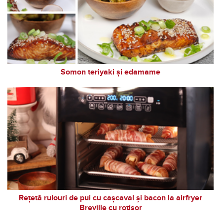
Somon teriyaki și edamame
Rețetă rulouri de pui cu cașcaval și bacon la airfryer
Breville cu rotisor