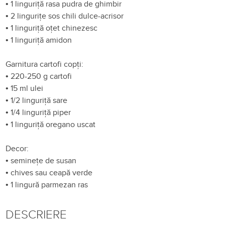
•
1 linguriță rasa pudra de ghimbir
•
2 lingurițe sos chili dulce-acrisor
•
1 linguriță oțet chinezesc
•
1 linguriță amidon
Garnitura cartofi copți:
•
220-250 g cartofi
•
15 ml ulei
•
1/2 linguriță sare
•
1/4 linguriță piper
•
1 linguriță oregano uscat
Decor:
•
seminețe de susan
•
chives sau ceapă verde
•
1 lingură parmezan ras
DESCRIERE