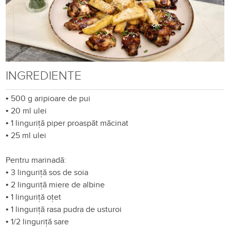
INGREDIENTE
•
500 g aripioare de pui
•
20 ml ulei
•
1 linguriță piper proaspăt măcinat
•
25 ml ulei
Pentru marinadă:
•
3 linguriță sos de soia
•
2 linguriță miere de albine
•
1 linguriță oțet
•
1 linguriță rasa pudra de usturoi
•
1/2 linguriță sare