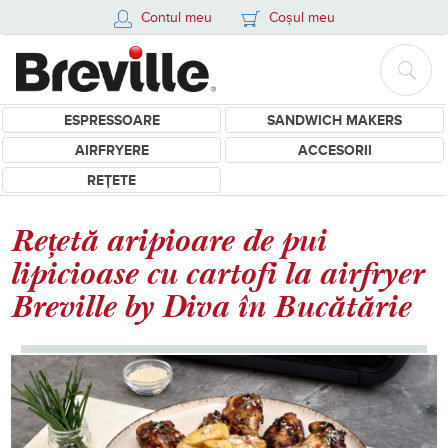
Contul meu
Coșul meu
ESPRESSOARE
SANDWICH MAKERS
AIRFRYERE
ACCESORII
REȚETE
Rețetă aripioare de pui
lipicioase cu cartofi la airfryer
Breville by Diva în Bucătărie