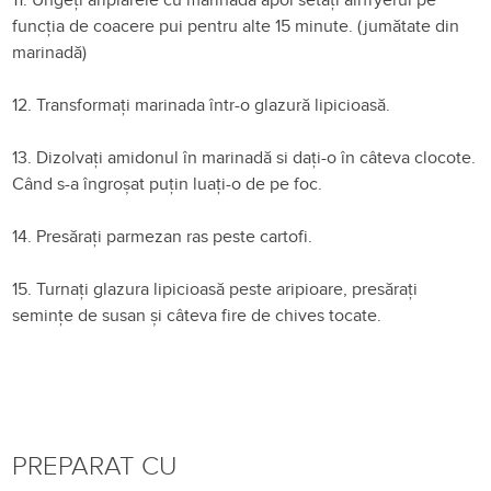
funcția de coacere pui pentru alte 15 minute. (jumătate din
marinadă)
12. Transformați marinada într-o glazură lipicioasă.
13. Dizolvați amidonul în marinadă si dați-o în câteva clocote.
Când s-a îngroșat puțin luați-o de pe foc.
14. Presărați parmezan ras peste cartofi.
15. Turnați glazura lipicioasă peste aripioare, presărați
semințe de susan și câteva fire de chives tocate.
PREPARAT CU