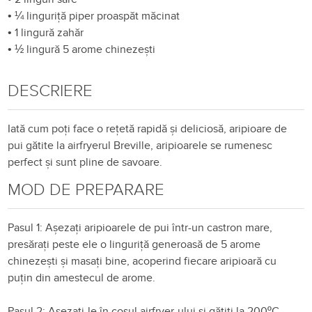
•
¼ linguriță piper proaspăt măcinat
•
1 lingură zahăr
•
½ lingură 5 arome chinezești
DESCRIERE
Iată cum poți face o rețetă rapidă și deliciosă, aripioare de
pui gătite la airfryerul Breville, aripioarele se rumenesc
perfect și sunt pline de savoare.
MOD DE PREPARARE
Pasul 1: Așezați aripioarele de pui într-un castron mare,
presărați peste ele o linguriță generoasă de 5 arome
chinezești și masați bine, acoperind fiecare aripioară cu
puțin din amestecul de arome.
Pasul 2: Așezați-le în coșul airfryer-ului și gătiți la 200ºC,