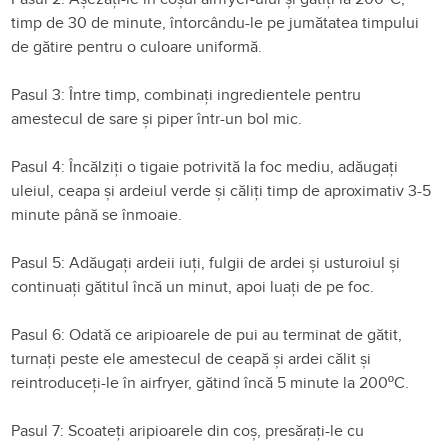
timp de 30 de minute, întorcându-le pe jumătatea timpului
de gătire pentru o culoare uniformă.
Pasul 3: Între timp, combinați ingredientele pentru
amestecul de sare și piper într-un bol mic.
Pasul 4: Încălziți o tigaie potrivită la foc mediu, adăugați
uleiul, ceapa și ardeiul verde și căliți timp de aproximativ 3-5
minute până se înmoaie.
Pasul 5: Adăugați ardeii iuți, fulgii de ardei și usturoiul și
continuați gătitul încă un minut, apoi luați de pe foc.
Pasul 6: Odată ce aripioarele de pui au terminat de gătit,
turnați peste ele amestecul de ceapă și ardei călit și
reintroduceți-le în airfryer, gătind încă 5 minute la 200ºC.
Pasul 7: Scoateți aripioarele din coș, presărați-le cu