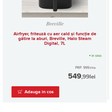
Breville
Airfryer, friteuză cu aer cald și funcție de
gătire la aburi, Breville, Halo Steam
Digital, 7L
•
in stoc
PRP: 999
,99
lei
549
,99
lei
Adauga in cos