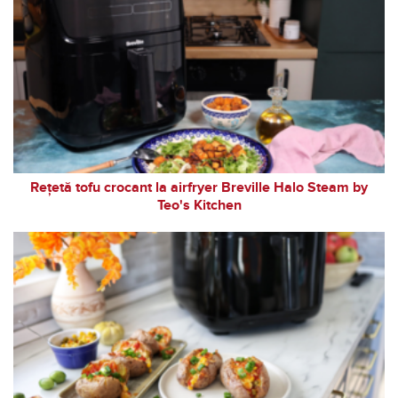
Rețetă tofu crocant la airfryer Breville Halo Steam by
Teo's Kitchen