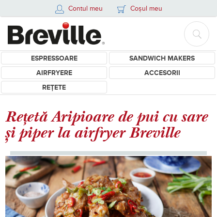
Contul meu
Coșul meu
ESPRESSOARE
SANDWICH MAKERS
AIRFRYERE
ACCESORII
REȚETE
Rețetă Aripioare de pui cu sare
și piper la airfryer Breville