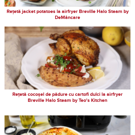
Rețetă jacket potatoes la airfryer Breville Halo Steam by
DeMâncare
Rețetă cocoșel de pădure cu cartofi dulci la airfryer
Breville Halo Steam by Teo's Kitchen