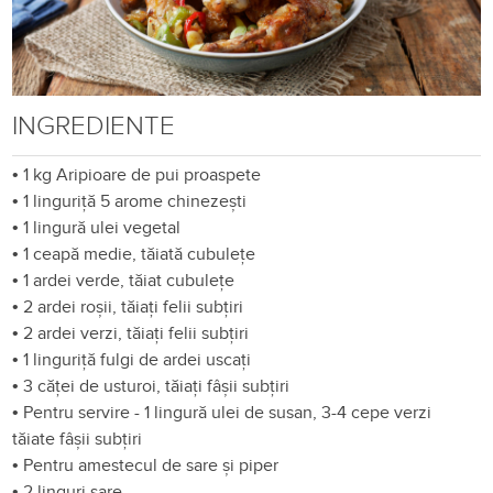
INGREDIENTE
•
1 kg Aripioare de pui proaspete
•
1 linguriță 5 arome chinezești
•
1 lingură ulei vegetal
•
1 ceapă medie, tăiată cubulețe
•
1 ardei verde, tăiat cubulețe
•
2 ardei roșii, tăiați felii subțiri
•
2 ardei verzi, tăiați felii subțiri
•
1 linguriță fulgi de ardei uscați
•
3 căței de usturoi, tăiați fâșii subțiri
•
Pentru servire - 1 lingură ulei de susan, 3-4 cepe verzi
tăiate fâșii subțiri
•
Pentru amestecul de sare și piper
•
2 linguri sare