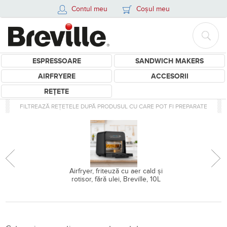
Contul meu
Coșul meu
ESPRESSOARE
SANDWICH MAKERS
AIRFRYERE
ACCESORII
REȚETE
FILTREAZĂ REȚETELE DUPĂ PRODUSUL CU CARE POT FI PREPARATE
Airfryer, friteuză cu aer cald și
rotisor, fără ulei, Breville, 10L
Retete pentru Cană termos P