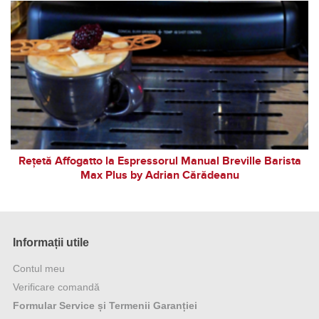
Rețetă Affogatto la Espressorul Manual Breville Barista
Max Plus by Adrian Cărădeanu
Informații utile
Contul meu
Verificare comandă
Formular Service și Termenii Garanției