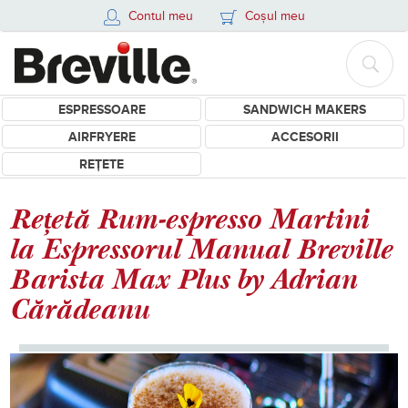
Contul meu
Coșul meu
ESPRESSOARE
SANDWICH MAKERS
AIRFRYERE
ACCESORII
REȚETE
Rețetă Rum-espresso Martini
la Espressorul Manual Breville
Barista Max Plus by Adrian
Cărădeanu