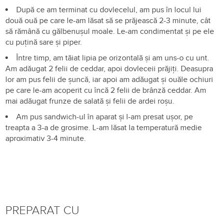
După ce am terminat cu dovlecelul, am pus în locul lui
două ouă pe care le-am lăsat să se prăjească 2-3 minute, cât
să rămână cu gălbenușul moale. Le-am condimentat și pe ele
cu puțină sare și piper.
Între timp, am tăiat lipia pe orizontală și am uns-o cu unt.
Am adăugat 2 felii de ceddar, apoi dovleceii prăjiți. Deasupra
lor am pus felii de șuncă, iar apoi am adăugat și ouăle ochiuri
pe care le-am acoperit cu încă 2 felii de brânză ceddar. Am
mai adăugat frunze de salată și felii de ardei roșu.
Am pus sandwich-ul în aparat și l-am presat ușor, pe
treapta a 3-a de grosime. L-am lăsat la temperatură medie
aproximativ 3-4 minute.
PREPARAT CU