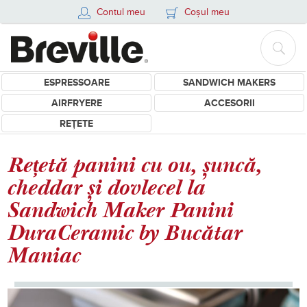
Contul meu
Coșul meu
ESPRESSOARE
SANDWICH MAKERS
AIRFRYERE
ACCESORII
REȚETE
Rețetă panini cu ou, șuncă,
cheddar și dovlecel la
Sandwich Maker Panini
DuraCeramic by Bucătar
Maniac