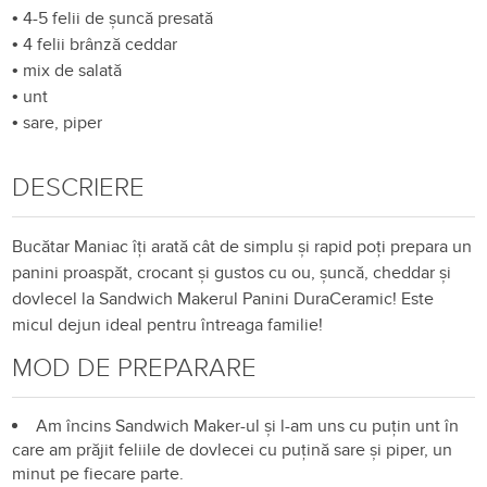
•
4-5 felii de șuncă presată
•
4 felii brânză ceddar
•
mix de salată
•
unt
•
sare, piper
DESCRIERE
Bucătar Maniac îți arată cât de simplu și rapid poți prepara un
panini proaspăt, crocant și gustos cu ou, șuncă, cheddar și
dovlecel la Sandwich Makerul Panini DuraCeramic! Este
micul dejun ideal pentru întreaga familie!
MOD DE PREPARARE
Am încins Sandwich Maker-ul și l-am uns cu puțin unt în
care am prăjit feliile de dovlecei cu puțină sare și piper, un
minut pe fiecare parte.