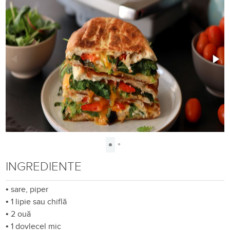
INGREDIENTE
•
sare, piper
•
1 lipie sau chiflă
•
2 ouă
•
1 dovlecel mic