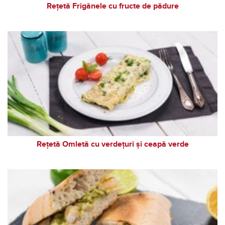
Rețetă Frigănele cu fructe de pădure
Rețetă Omletă cu verdețuri și ceapă verde