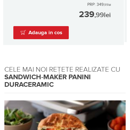
PRP: 349
,99
lei
239
,99
lei
Adauga in cos
CELE MAI NOI REȚETE REALIZATE CU
SANDWICH-MAKER PANINI
DURACERAMIC