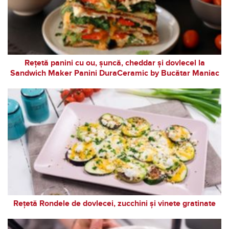
Rețetă panini cu ou, șuncă, cheddar și dovlecel la
Sandwich Maker Panini DuraCeramic by Bucătar Maniac
Rețetă Rondele de dovlecei, zucchini și vinete gratinate