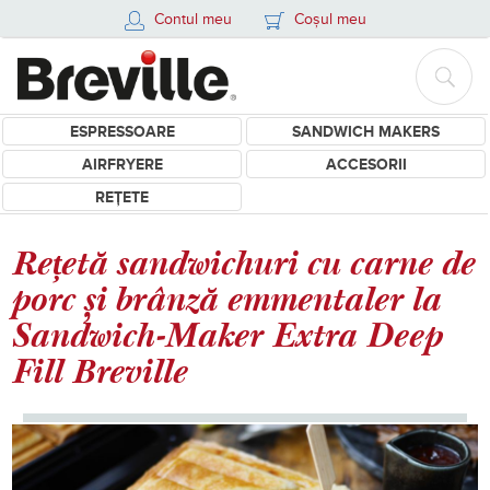
Contul meu
Coșul meu
ESPRESSOARE
SANDWICH MAKERS
AIRFRYERE
ACCESORII
REȚETE
Rețetă sandwichuri cu carne de
porc și brânză emmentaler la
Sandwich-Maker Extra Deep
Fill Breville