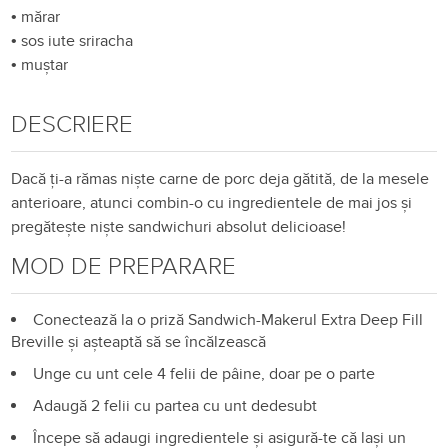
•
mărar
•
sos iute sriracha
•
muștar
DESCRIERE
Dacă ți-a rămas niște carne de porc deja gătită, de la mesele
anterioare, atunci combin-o cu ingredientele de mai jos și
pregătește niște sandwichuri absolut delicioase!
MOD DE PREPARARE
Conectează la o priză Sandwich-Makerul Extra Deep Fill
Breville și așteaptă să se încălzească
Unge cu unt cele 4 felii de pâine, doar pe o parte
Adaugă 2 felii cu partea cu unt dedesubt
Începe să adaugi ingredientele și asigură-te că lași un