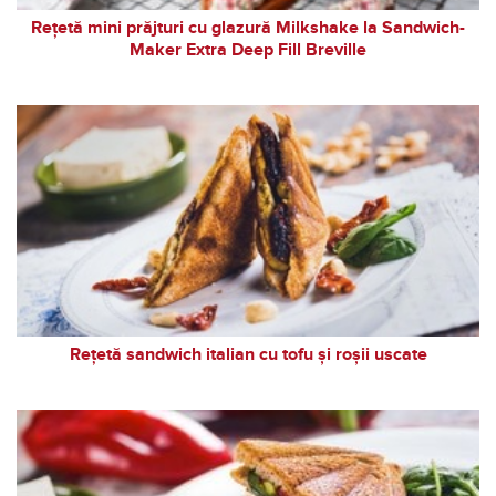
Rețetă mini prăjturi cu glazură Milkshake la Sandwich-
Maker Extra Deep Fill Breville
Rețetă sandwich italian cu tofu și roșii uscate