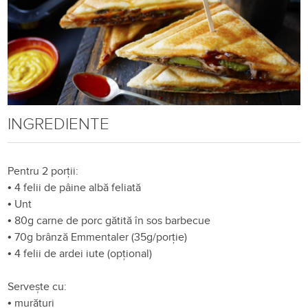
INGREDIENTE
Pentru 2 porții:
•
4 felii de pâine albă feliată
•
Unt
•
80g carne de porc gătită în sos barbecue
•
70g brânză Emmentaler (35g/porție)
•
4 felii de ardei iute (opțional)
Servește cu:
•
murături