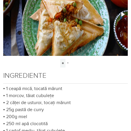
INGREDIENTE
•
1 ceapă mică, tocată mărunt
•
1 morcov, tăiat cubulețe
•
2 căței de usturoi, tocați mărunt
•
25g pastă de curry
•
200g miel
•
250 ml apă clocotită
•
1 cartof mediu, tăiat cubulețe