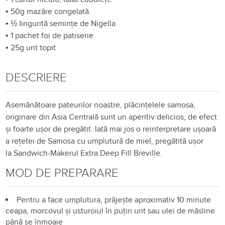
•
50g mazăre congelată.
•
½ linguriță semințe de Nigella
•
1 pachet foi de patiserie
•
25g unt topit
DESCRIERE
Asemănătoare pateurilor noastre, plăcinţelele samosa,
originare din Asia Centrală sunt un aperitiv delicios, de efect
şi foarte ușor de pregătit. Iată mai jos o reinterpretare ușoară
a rețetei de Samosa cu umplutură de miel, pregătită ușor
la Sandwich-Makerul Extra Deep Fill Breville.
MOD DE PREPARARE
Pentru a face umplutura, prăjește aproximativ 10 minute
ceapa, morcovul și usturoiul în puțin unt sau ulei de măsline
până se înmoaie