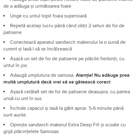
de a adăuga și următoarea foaie
Unge cu untul topit foaia superioară
Repetă același lucru până când obții 2 seturi de foi de
patiserie
Conectează aparatul sandwich makerului la o sursă de
curent și lasă-l să se încălzească
Așază un set de foi de patiserie pe plăcile fierbinți, cu
untul în jos
Adaugă umplutura de samosa.
Atenție! Nu adăuga prea
multă umplutură dacă vrei să se gătească corect
Așază celălalt set de foi de patiserie deasupra, cu partea
unsă cu unt în sus
Închide capacul și lasă la gătit aprox. 5-6 minute până
sunt aurite
Oprește sandwich makerul Extra Deep Fill și scoate cu
grijă plăcințelele Samosas