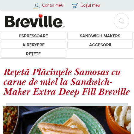
Contul meu
Coșul meu
ESPRESSOARE
SANDWICH MAKERS
AIRFRYERE
ACCESORII
REȚETE
Rețetă Plăcințele Samosas cu
carne de miel la Sandwich-
Maker Extra Deep Fill Breville