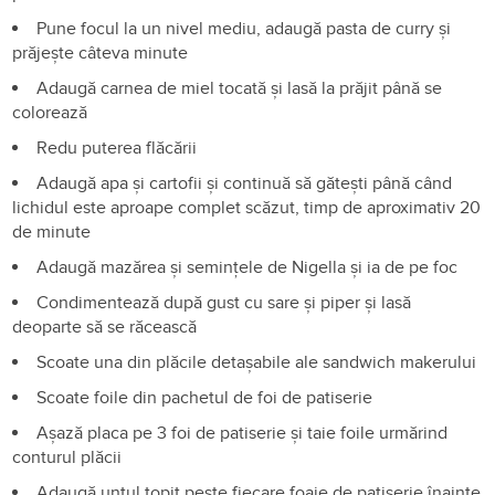
Pune focul la un nivel mediu, adaugă pasta de curry și
prăjește câteva minute
Adaugă carnea de miel tocată și lasă la prăjit până se
colorează
Redu puterea flăcării
Adaugă apa și cartofii și continuă să gătești până când
lichidul este aproape complet scăzut, timp de aproximativ 20
de minute
Adaugă mazărea și semințele de Nigella și ia de pe foc
Condimentează după gust cu sare și piper și lasă
deoparte să se răcească
Scoate una din plăcile detașabile ale sandwich makerului
Scoate foile din pachetul de foi de patiserie
Așază placa pe 3 foi de patiserie și taie foile urmărind
conturul plăcii
Adaugă untul topit peste fiecare foaie de patiserie înainte