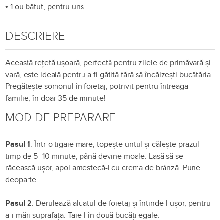
•
1 ou bătut, pentru uns
DESCRIERE
Această rețetă ușoară, perfectă pentru zilele de primăvară și
vară, este ideală pentru a fi gătită fără să încălzești bucătăria.
Pregătește somonul în foietaj, potrivit pentru întreaga
familie, în doar 35 de minute!
MOD DE PREPARARE
Pasul 1
. Într-o tigaie mare, topește untul și călește prazul
timp de 5–10 minute, până devine moale. Lasă să se
răcească ușor, apoi amestecă-l cu crema de brânză. Pune
deoparte.
Pasul 2
. Derulează aluatul de foietaj și întinde-l ușor, pentru
a-i mări suprafața. Taie-l în două bucăți egale.