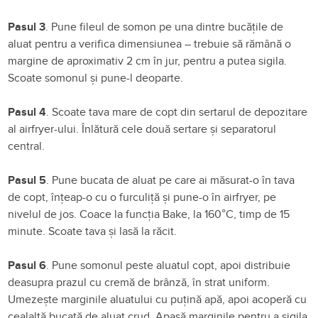
Pasul 3
. Pune fileul de somon pe una dintre bucățile de
aluat pentru a verifica dimensiunea – trebuie să rămână o
margine de aproximativ 2 cm în jur, pentru a putea sigila.
Scoate somonul și pune-l deoparte.
Pasul 4
. Scoate tava mare de copt din sertarul de depozitare
al airfryer-ului. Înlătură cele două sertare și separatorul
central.
Pasul 5
. Pune bucata de aluat pe care ai măsurat-o în tava
de copt, înțeap-o cu o furculiță și pune-o în airfryer, pe
nivelul de jos. Coace la funcția Bake, la 160°C, timp de 15
minute. Scoate tava și lasă la răcit.
Pasul 6
. Pune somonul peste aluatul copt, apoi distribuie
deasupra prazul cu cremă de brânză, în strat uniform.
Umezește marginile aluatului cu puțină apă, apoi acoperă cu
cealaltă bucată de aluat crud. Apasă marginile pentru a sigila