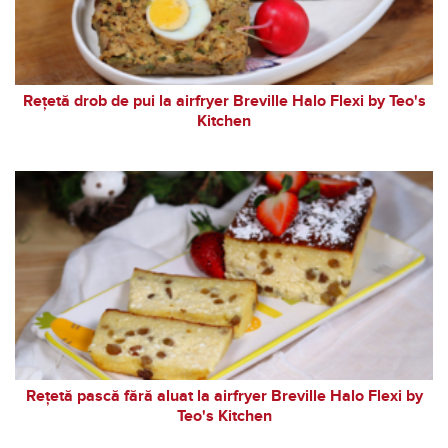
Rețetă drob de pui la airfryer Breville Halo Flexi by Teo's
Kitchen
Rețetă pască fără aluat la airfryer Breville Halo Flexi by
Teo's Kitchen