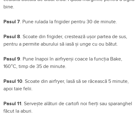
bine.
Pasul 7
. Pune rulada la frigider pentru 30 de minute.
Pasul 8
. Scoate din frigider, crestează ușor partea de sus,
pentru a permite aburului să iasă și unge cu ou bătut.
Pasul 9
. Pune înapoi în airfryerși coace la funcția Bake,
160°C, timp de 35 de minute.
Pasul 10
. Scoate din airfryer, lasă să se răcească 5 minute,
apoi taie felii.
Pasul 11
. Servește alături de cartofi noi fierți sau sparanghel
făcut la aburi.