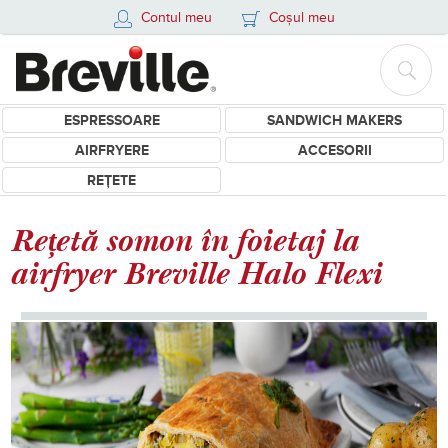
Contul meu
Coșul meu
ESPRESSOARE
SANDWICH MAKERS
AIRFRYERE
ACCESORII
REȚETE
Rețetă somon în foietaj la
airfryer Breville Halo Flexi