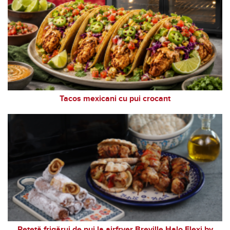
Tacos mexicani cu pui crocant
Rețetă frigărui de pui la airfryer Breville Halo Flexi by