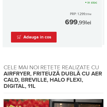
•
in stoc
PRP: 1.299
,99
lei
699
,99
lei
Adauga in cos
CELE MAI NOI REȚETE REALIZATE CU
AIRFRYER, FRITEUZĂ DUBLĂ CU AER
CALD, BREVILLE, HALO FLEXI,
DIGITAL, 11L