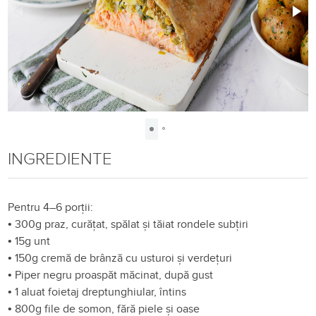
INGREDIENTE
Pentru 4–6 porții:
•
300g praz, curățat, spălat și tăiat rondele subțiri
•
15g unt
•
150g cremă de brânză cu usturoi și verdețuri
•
Piper negru proaspăt măcinat, după gust
•
1 aluat foietaj dreptunghiular, întins
•
800g file de somon, fără piele și oase