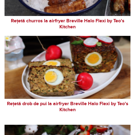
Rețetă churros la airfryer Breville Halo Flexi by Teo's
Kitchen
Rețetă drob de pui la airfryer Breville Halo Flexi by Teo's
Kitchen