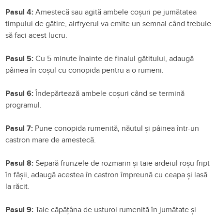
Pasul 4:
Amestecă sau agită ambele coșuri pe jumătatea
timpului de gătire, airfryerul va emite un semnal când trebuie
să faci acest lucru.
Pasul 5:
Cu 5 minute înainte de finalul gătitului, adaugă
pâinea în coșul cu conopida pentru a o rumeni.
Pasul 6:
Îndepărtează ambele coșuri când se termină
programul.
Pasul 7:
Pune conopida rumenită, năutul și pâinea într-un
castron mare de amestecă.
Pasul 8:
Separă frunzele de rozmarin și taie ardeiul roșu fript
în fâșii, adaugă acestea în castron împreună cu ceapa și lasă
la răcit.
Pasul 9:
Taie căpățâna de usturoi rumenită în jumătate și