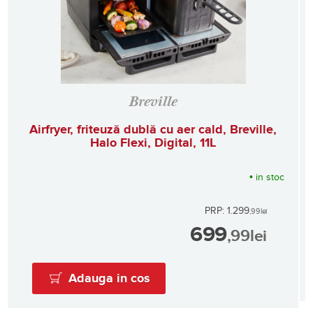
Breville
Airfryer, friteuză dublă cu aer cald, Breville,
Halo Flexi, Digital, 11L
•
in stoc
PRP: 1.299
,99
lei
699
,99
lei
Adauga in cos