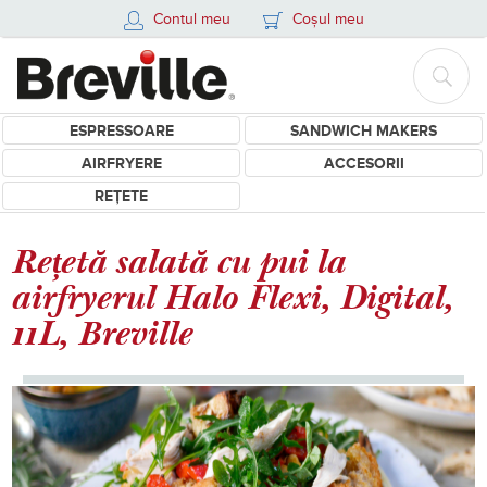
Contul meu
Coșul meu
ESPRESSOARE
SANDWICH MAKERS
AIRFRYERE
ACCESORII
REȚETE
Rețetă salată cu pui la
airfryerul Halo Flexi, Digital,
11L, Breville