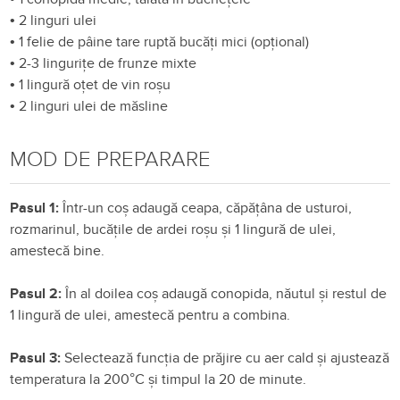
•
2 linguri ulei
•
1 felie de pâine tare ruptă bucăți mici (opțional)
•
2-3 lingurițe de frunze mixte
•
1 lingură oțet de vin roșu
•
2 linguri ulei de măsline
MOD DE PREPARARE
Pasul 1:
Într-un coș adaugă ceapa, căpățâna de usturoi,
rozmarinul, bucățile de ardei roșu și 1 lingură de ulei,
amestecă bine.
Pasul 2:
În al doilea coș adaugă conopida, năutul și restul de
1 lingură de ulei, amestecă pentru a combina.
Pasul 3:
Selectează funcția de prăjire cu aer cald și ajustează
temperatura la 200°C și timpul la 20 de minute.