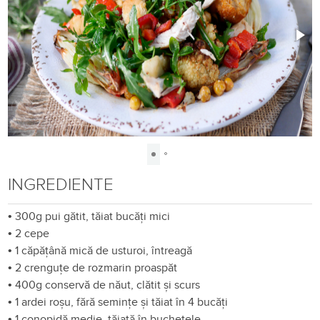
INGREDIENTE
•
300g pui gătit, tăiat bucăți mici
•
2 cepe
•
1 căpățână mică de usturoi, întreagă
•
2 crenguțe de rozmarin proaspăt
•
400g conservă de năut, clătit și scurs
•
1 ardei roșu, fără semințe și tăiat în 4 bucăți
•
1 conopidă medie, tăiată în buchețele