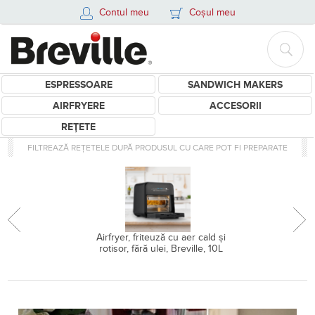
Contul meu
Coșul meu
ESPRESSOARE
SANDWICH MAKERS
AIRFRYERE
ACCESORII
REȚETE
FILTREAZĂ REȚETELE DUPĂ PRODUSUL CU CARE POT FI PREPARATE
Airfryer, friteuză cu aer cald și
rotisor, fără ulei, Breville, 10L
Retete pentru Espressor Manu