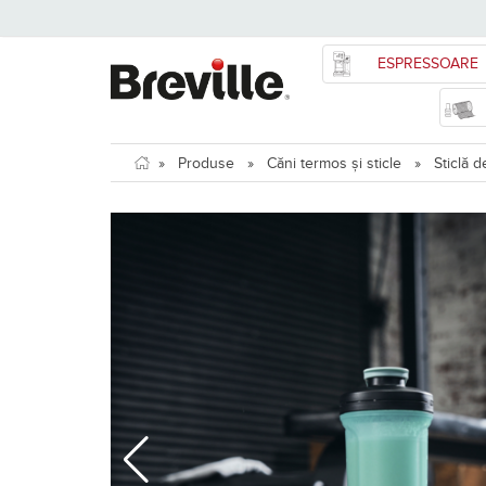
ESPRESSOARE
»
Produse
»
Căni termos și sticle
»
Sticlă 