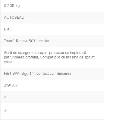
0,205 kg
AUTOSEAL™
Bleu
Tritan™ Renew 50% reciclat
Gură de scurgere cu capac protector ce împiedică
pătrunderea prafului, Compatibilă cu mașina de spălat
vase
Fără BPA, sigură în contact cu mâncarea
2191387
✓
✓