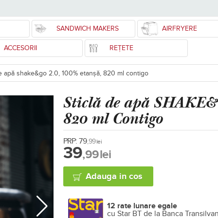
SANDWICH MAKERS
AIRFRYERE
ACCESORII
REȚETE
de apă shake&go 2.0, 100% etanșă, 820 ml contigo
Sticlă de apă SHAKE&
820 ml Contigo
PRP:
79
,99
lei
39
,99
lei
Adauga in cos
12 rate lunare egale
cu Star BT de la Banca Transilva