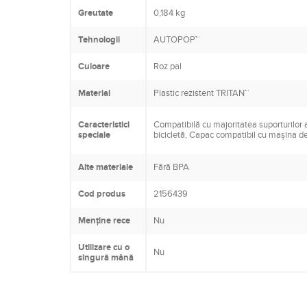
Greutate
0,184 kg
Tehnologii
AUTOPOP™
Culoare
Roz pal
Material
Plastic rezistent TRITAN™
Caracteristici
Compatibilă cu majoritatea suporturilor 
speciale
bicicletă, Capac compatibil cu mașina d
Alte materiale
Fără BPA
Cod produs
2156439
Menține rece
Nu
Utilizare cu o
Nu
singură mână