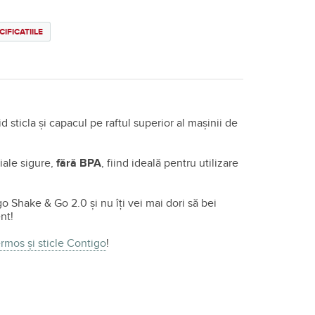
CIFICATIILE
 sticla și capacul pe raftul superior al mașinii de
riale sigure,
fără BPA
, fiind ideală pentru utilizare
 Shake & Go 2.0 și nu îți vei mai dori să bei
ent!
ermos și sticle Contigo
!