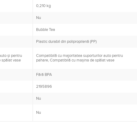
0,210 kg
Nu
Bubble Tea
Plastic durabil din polipropilenă (PP)
auto și pentru
Compatibilă cu majoritatea suporturilor auto pentru
e spălat vase
pahare, Compatibilă cu mașina de spălat vase
Fără BPA
2195896
Nu
Nu