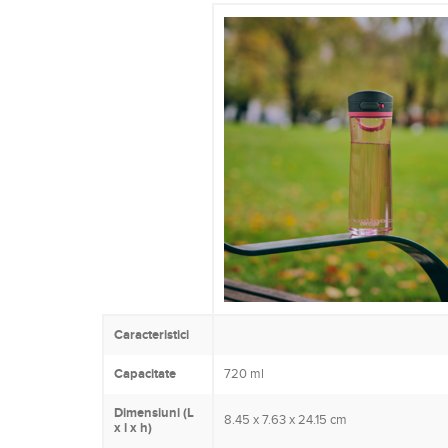
Caracteristici
Capacitate
720 ml
Dimensiuni (L
8.45 x 7.63 x 24.15 cm
x l x h)