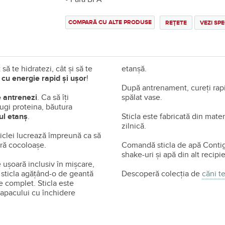
COMPARĂ CU ALTE PRODUSE
REȚETE
VEZI SPE
ă te hidratezi, cât și să te
etanșă.
i cu energie rapid și ușor
!
După antrenament, cureți rapid
e antrenezi
. Ca să îți
spălat vase.
ugi proteina, băutura
ul etanș
.
Sticla este fabricată din mate
zilnică.
iclei lucrează împreună ca să
fără cocoloașe.
Comandă sticla de apă Contigo
shake-uri și apă din alt recipi
re ușoară inclusiv în mișcare,
r sticla agățând-o de geantă
Descoperă colecția de
căni t
 complet. Sticla este
 capacului cu închidere