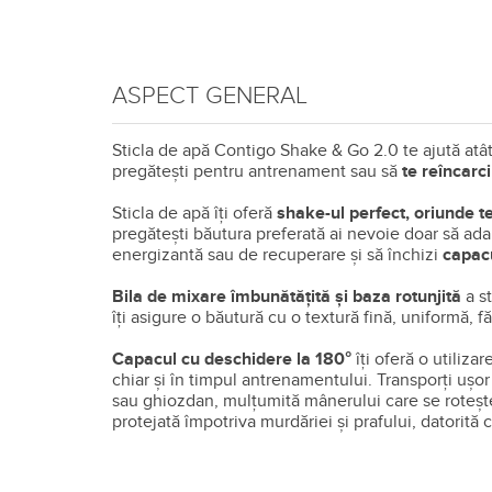
ASPECT GENERAL
Sticla de apă Contigo Shake & Go 2.0 te ajută atât s
pregătești pentru antrenament sau să
te reîncarc
Sticla de apă îți oferă
shake-ul perfect, oriunde t
pregătești băutura preferată ai nevoie doar să ada
energizantă sau de recuperare și să închizi
capac
Bila de mixare îmbunătățită și baza rotunjită
a st
îți asigure o băutură cu o textură fină, uniformă, 
Capacul cu deschidere la 180°
îți oferă o utiliza
chiar și în timpul antrenamentului. Transporți ușo
sau ghiozdan, mulțumită mânerului care se rotește
protejată împotriva murdăriei și prafului, datorită