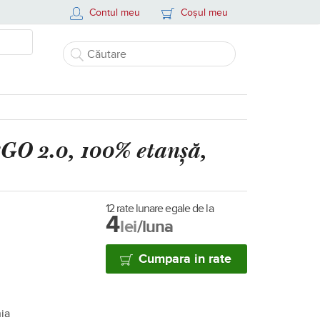
Contul meu
Coșul meu
GO 2.0, 100% etanșă,
12 rate lunare egale de la
4
lei
/luna
Cumpara in rate
nia