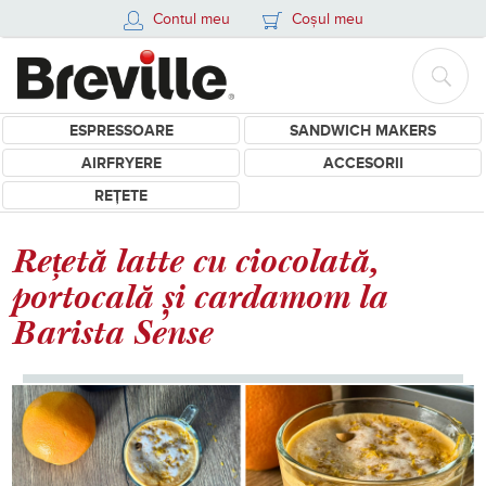
Contul meu
Coșul meu
ESPRESSOARE
SANDWICH MAKERS
AIRFRYERE
ACCESORII
REȚETE
Rețetă latte cu ciocolată,
portocală și cardamom la
Barista Sense