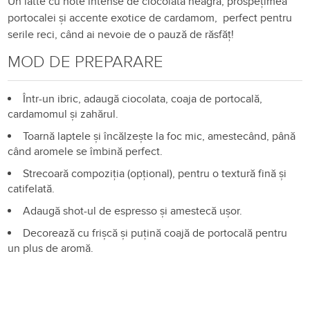
Un latte cu note intense de ciocolată neagră, prospețimea
portocalei și accente exotice de cardamom, perfect pentru
serile reci, când ai nevoie de o pauză de răsfăț!
MOD DE PREPARARE
Într-un ibric, adaugă ciocolata, coaja de portocală,
cardamomul și zahărul.
Toarnă laptele și încălzește la foc mic, amestecând, până
când aromele se îmbină perfect.
Strecoară compoziția (opțional), pentru o textură fină și
catifelată.
Adaugă shot-ul de espresso și amestecă ușor.
Decorează cu frișcă și puțină coajă de portocală pentru
un plus de aromă.