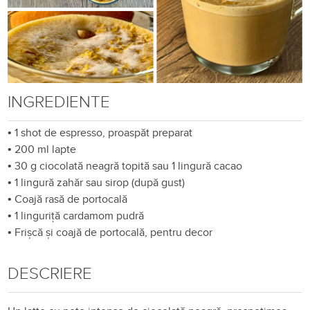
INGREDIENTE
•
1 shot de espresso, proaspăt preparat
•
200 ml lapte
•
30 g ciocolată neagră topită sau 1 lingură cacao
•
1 lingură zahăr sau sirop (după gust)
•
Coajă rasă de portocală
•
1 linguriță cardamom pudră
•
Frișcă și coajă de portocală, pentru decor
DESCRIERE