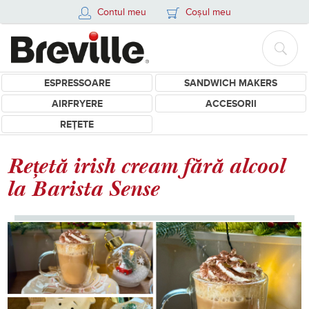
Contul meu
Coșul meu
ESPRESSOARE
SANDWICH MAKERS
AIRFRYERE
ACCESORII
REȚETE
Rețetă irish cream fără alcool
la Barista Sense