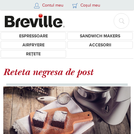
Contul meu
Coșul meu
ESPRESSOARE
SANDWICH MAKERS
AIRFRYERE
ACCESORII
REȚETE
Reteta negresa de post