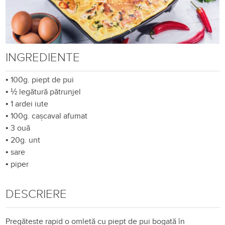
INGREDIENTE
•
100g. piept de pui
•
½ legătură pătrunjel
•
1 ardei iute
•
100g. cașcaval afumat
•
3 ouă
•
20g. unt
•
sare
•
piper
DESCRIERE
Pregătește rapid o omletă cu piept de pui bogată în