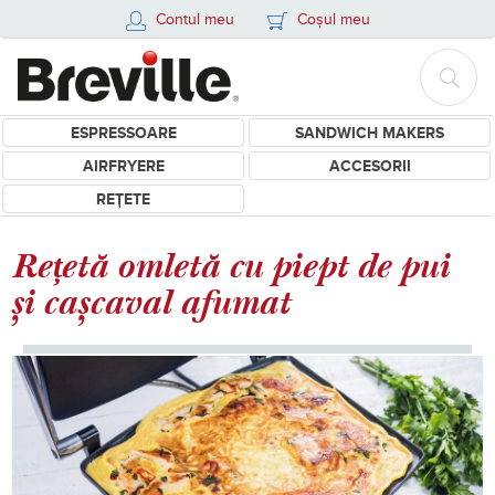
Contul meu
Coșul meu
ESPRESSOARE
SANDWICH MAKERS
AIRFRYERE
ACCESORII
REȚETE
Rețetă omletă cu piept de pui
și cașcaval afumat