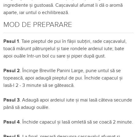
ingrediente și gustoasă. Cașcavalul afumat îi dă o aromă
aparte, iar untul o echilibrează.
MOD DE PREPARARE
Pasul 1
. Taie pieptul de pui în fâșii subțiri, rade cașcavalul,
toacă mărunt pătrunjelul și taie rondele ardeiul iute; bate
apoi ouăle într-un bol cu sare și piper după gust.
Pasul 2
. Încinge Breville Panini Large, pune untul să se
topească, apoi adaugă pieptul de pui. Închide capacul și
lasă-l 2 - 3 minute să se gătească.
Pasul 3
. Adaugă apoi ardeiul iute și mai lasă câteva secunde
până să adaugi ouăle.
Pasul 4
. Închide capacul și lasă omletă să se coacă 2 minute.
Pasul 5
. La final, presară deasupra cașcavalul afumat și