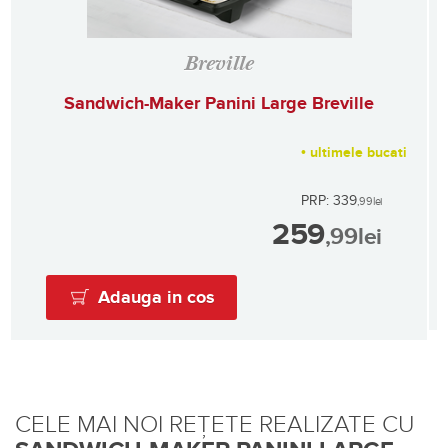
Breville
Sandwich-Maker Panini Large Breville
•
ultimele bucati
PRP: 339
,99
lei
259
,99
lei
Adauga in cos
CELE MAI NOI REȚETE REALIZATE CU