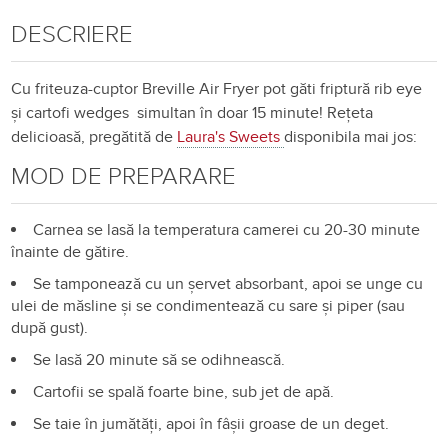
DESCRIERE
Cu friteuza-cuptor Breville Air Fryer pot găti friptură rib eye
și cartofi wedges simultan în doar 15 minute! Rețeta
delicioasă, pregătită de
Laura's Sweets
disponibila mai jos:
MOD DE PREPARARE
Carnea se lasă la temperatura camerei cu 20-30 minute
înainte de gătire.
Se tamponează cu un șervet absorbant, apoi se unge cu
ulei de măsline și se condimentează cu sare și piper (sau
după gust).
Se lasă 20 minute să se odihnească.
Cartofii se spală foarte bine, sub jet de apă.
Se taie în jumătăți, apoi în fâșii groase de un deget.