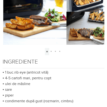
INGREDIENTE
•
1 buc.rib eye (antricot vită)
•
4-5 cartofi mari, pentru copt
•
ulei de măsline
•
sare
•
piper
•
condimente după gust (rozmarin, cimbru)