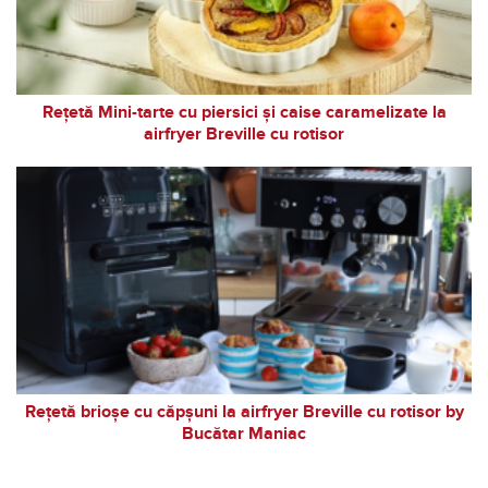
Rețetă Mini-tarte cu piersici și caise caramelizate la
airfryer Breville cu rotisor
Rețetă brioșe cu căpșuni la airfryer Breville cu rotisor by
Bucătar Maniac