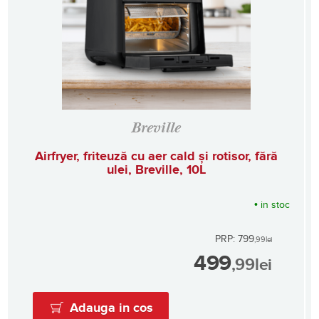
Breville
Airfryer, friteuză cu aer cald și rotisor, fără
ulei, Breville, 10L
•
in stoc
PRP: 799
,99
lei
499
,99
lei
Adauga in cos