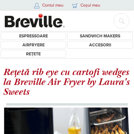
Contul meu
Coșul meu
ESPRESSOARE
SANDWICH MAKERS
AIRFRYERE
ACCESORII
REȚETE
Rețetă rib eye cu cartofi wedges
la Breville Air Fryer by Laura's
Sweets