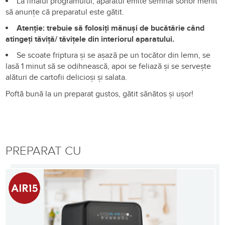
La finalul programului, aparatul emite semnal sonor menit
să anunțe că preparatul este gătit.
Atenție: trebuie să folosiți mănuși de bucătărie când
atingeți tăviță/ tăvițele din interiorul aparatului.
Se scoate friptura și se așază pe un tocător din lemn, se
lasă 1 minut să se odihnească, apoi se feliază și se servește
alături de cartofii delicioși și salata.
Poftă bună la un preparat gustos, gătit sănătos și ușor!
PREPARAT CU