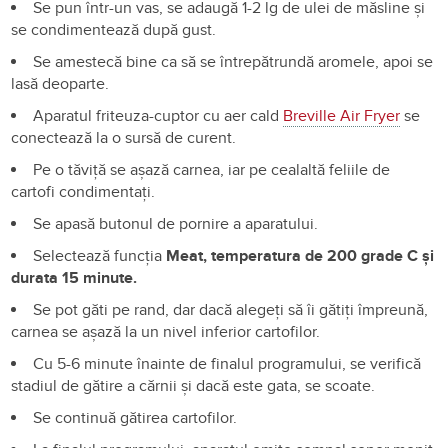
Se pun într-un vas, se adaugă 1-2 lg de ulei de măsline și
se condimentează după gust.
Se amestecă bine ca să se întrepătrundă aromele, apoi se
lasă deoparte.
Aparatul friteuza-cuptor cu aer cald
Breville Air Fryer
se
conectează la o sursă de curent.
Pe o tăviță se așază carnea, iar pe cealaltă feliile de
cartofi condimentați.
Se apasă butonul de pornire a aparatului.
Selectează funcția
Meat, temperatura de 200 grade C și
durata 15 minute.
Se pot găti pe rand, dar dacă alegeți să îi gătiți împreună,
carnea se așază la un nivel inferior cartofilor.
Cu 5-6 minute înainte de finalul programului, se verifică
stadiul de gătire a cărnii și dacă este gata, se scoate.
Se continuă gătirea cartofilor.