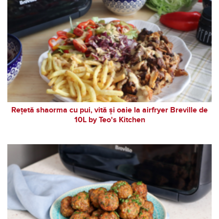
Rețetă shaorma cu pui, vită și oaie la airfryer Breville de
10L by Teo's Kitchen