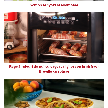
Somon teriyaki și edamame
Rețetă rulouri de pui cu cașcaval și bacon la airfryer
Breville cu rotisor