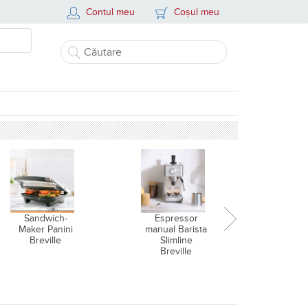
Contul meu
Coșul meu
Sandwich-
Espressor
Airf
Maker Panini
manual Barista
friteuz
Breville
Slimline
cald și
Breville
de găt
aburi, B
Halo 
Digit