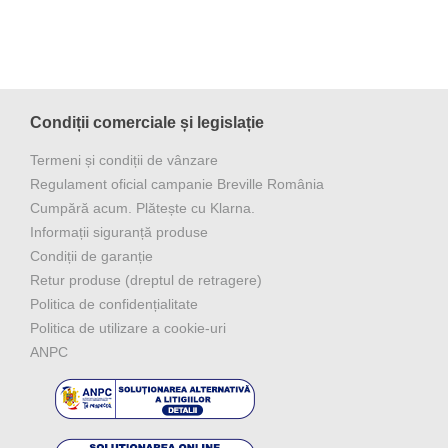
hot pentru Prima Latte
Condiții comerciale și legislație
Termeni și condiții de vânzare
Regulament oficial campanie Breville România
Cumpără acum. Plătește cu Klarna.
Informații siguranță produse
Condiții de garanție
Retur produse (dreptul de retragere)
Politica de confidențialitate
Politica de utilizare a cookie-uri
ANPC