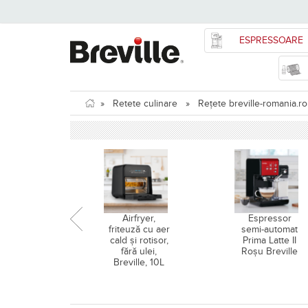
ESPRESSOARE
»
Retete culinare
»
Rețete breville-romania.ro
Airfryer,
Espressor
friteuză cu aer
semi-automat
cald și rotisor,
Prima Latte II
fără ulei,
Roșu Breville
Breville, 10L