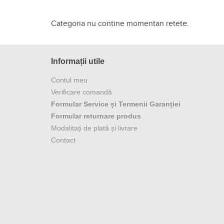
Retete pentru Filtru DoubleS
Categoria nu contine momentan retete.
Informații utile
Contul meu
Verificare comandă
Formular Service și Termenii Garanției
Formular returnare produs
Modalitați de plată și livrare
Contact