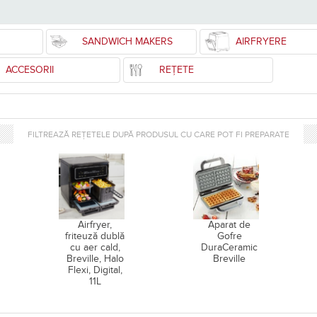
SANDWICH MAKERS
AIRFRYERE
ACCESORII
REȚETE
FILTREAZĂ REȚETELE DUPĂ PRODUSUL CU CARE POT FI PREPARATE
Airfryer,
Aparat de
friteuză dublă
Gofre
cu aer cald,
DuraCeramic
Breville, Halo
Breville
Flexi, Digital,
11L