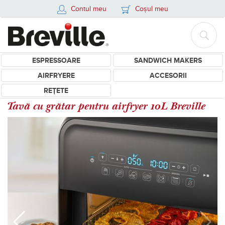
Contul meu
Coșul meu
ESPRESSOARE
SANDWICH MAKERS
AIRFRYERE
ACCESORII
REȚETE
Tavă cu grătar pentru airfryer 10L Breville