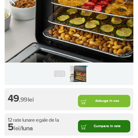
49
,99
lei
Adauga in cos
12 rate lunare egale de la
5
Cumpara in rate
lei
/luna