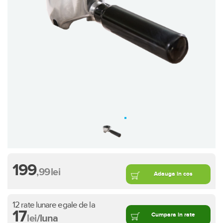
199
,99
lei
Adauga in cos
12 rate lunare egale de la
17
Cumpara in rate
lei
/luna