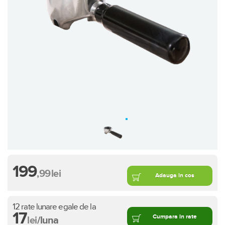
199
,99
lei
Adauga in cos
12 rate lunare egale de la
17
Cumpara in rate
lei
/luna