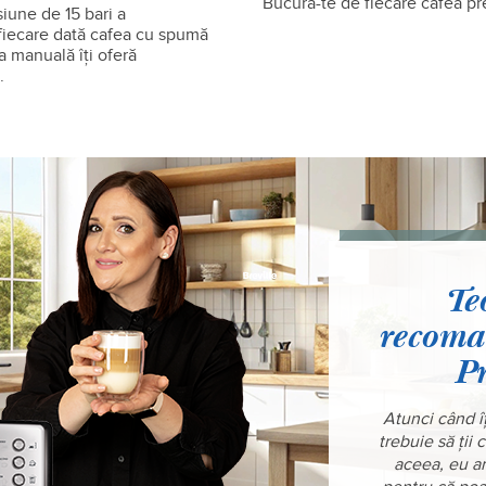
Bucură-te de fiecare cafea pr
siune de 15 bari a
 fiecare dată cafea cu spumă
a manuală îţi oferă
.
Te
recoma
P
Atunci când î
trebuie să ții
aceea, eu am