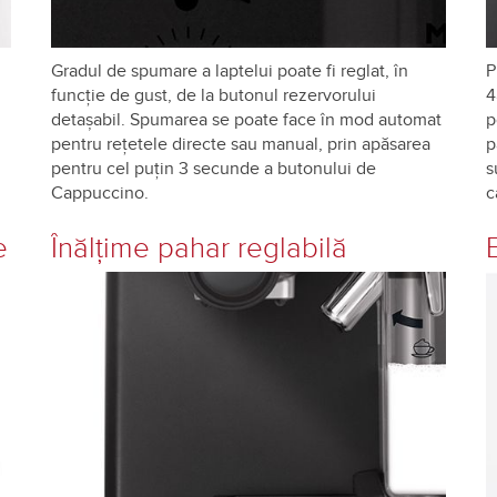
Gradul de spumare a laptelui poate fi reglat, în
P
funcţie de gust, de la butonul rezervorului
4
detaşabil. Spumarea se poate face în mod automat
p
pentru reţetele directe sau manual, prin apăsarea
p
pentru cel puţin 3 secunde a butonului de
s
Cappuccino.
c
e
Înălţime pahar reglabilă