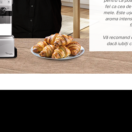
pentru că poa
fel ca cea de
mele. Este ușo
aroma intens
f
Vă recomand c
dacă iubiți 