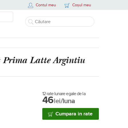
Contul meu
Coșul meu
t
Prima Latte Argintiu
12 rate lunare egale de la
46
lei
/luna
Cumpara in rate