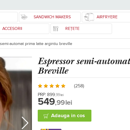
SANDWICH MAKERS
AIRFRYERE
ACCESORII
REȚETE
emi-automat prima latte argintiu breville
Espressor
semi-automa
Breville
(258)
PRP:
899
,99
lei
549
,99
lei
Adauga in cos