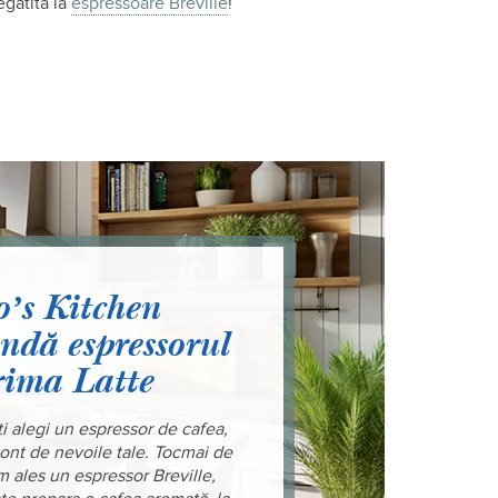
egătită la
espressoare Breville
!
oʼs Kitchen
ndă espressorul
rima Latte
ți alegi un espressor de cafea,
 cont de nevoile tale. Tocmai de
 ales un espressor Breville,