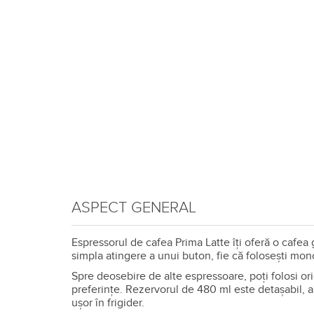
ASPECT GENERAL
Espressorul de cafea Prima Latte îţi oferă o cafea 
simpla atingere a unui buton, fie că folosești mo
Spre deosebire de alte espressoare, poţi folosi ori
preferinţe. Rezervorul de 480 ml este detaşabil, as
uşor în frigider.