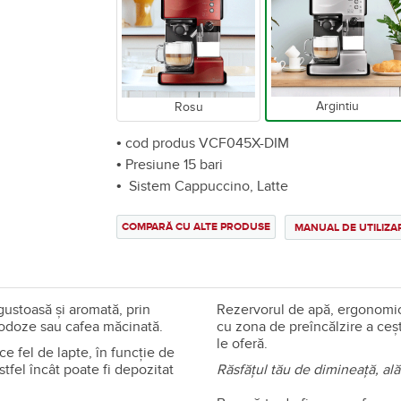
Argintiu
Rosu
• cod produs VCF045X-DIM
• Presiune 15 bari
• Sistem Cappuccino, Latte
COMPARĂ CU ALTE PRODUSE
MANUAL DE UTILIZA
gustoasă și aromată, prin
Rezervorul de apă, ergonomic 
nodoze sau cafea măcinată.
cu zona de preîncălzire a ceşt
le oferă.
ce fel de lapte, în funcţie de
tfel încât poate fi depozitat
Răsfățul tău de dimineață, al