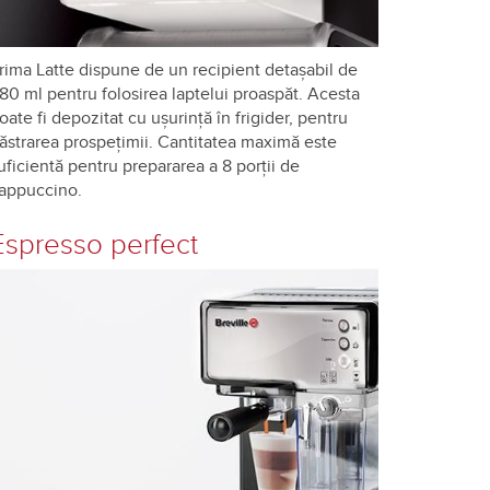
rima Latte dispune de un recipient detașabil de
80 ml pentru folosirea laptelui proaspăt. Acesta
oate fi depozitat cu uşurinţă în frigider, pentru
ăstrarea prospeţimii. Cantitatea maximă este
uficientă pentru prepararea a 8 porţii de
appuccino.
Espresso perfect