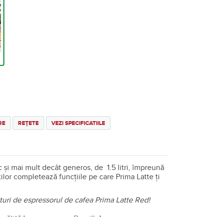
RE
REȚETE
VEZI SPECIFICATIILE
şi mai mult decât generos, de 1.5 litri, împreună
ilor completează funcţiile pe care Prima Latte ţi
ături de espressorul de cafea Prima Latte Red!