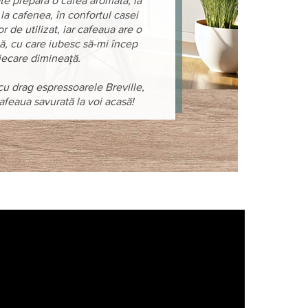
te prepara o cafea aromată, la
 la cafenea, în confortul casei
r de utilizat, iar cafeaua are o
ă, cu care iubesc să-mi încep
iecare dimineață.
u drag espressoarele Breville,
cafeaua savurată la voi acasă!