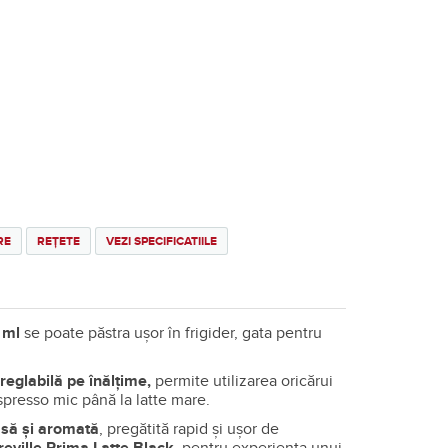
RE
REȚETE
VEZI SPECIFICATIILE
0 ml
se poate păstra ușor în frigider, gata pentru
 reglabilă pe înălțime,
permite utilizarea oricărui
spresso mic până la latte mare.
să și aromată
, pregătită rapid și ușor de