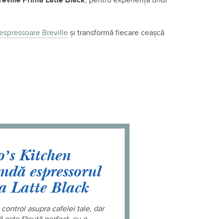
eville Prima Latte Black
, pentru experiența unui
espressoare Breville
și transformă fiecare ceașcă
oʼs Kitchen
ndă espressorul
a Latte Black
 control asupra cafelei tale, dar