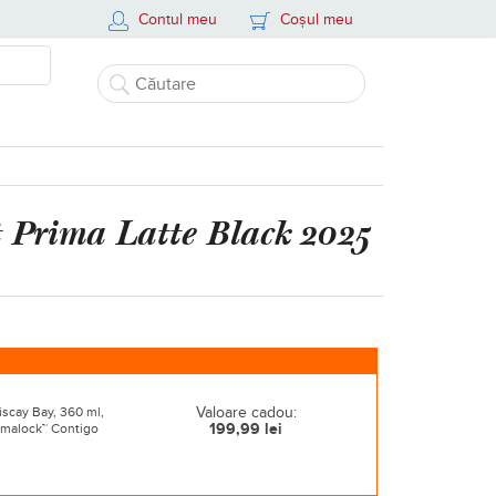
Contul meu
Coșul meu
t
Prima Latte Black 2025
Valoare cadou:
iscay Bay, 360 ml,
199,99 lei
malock™ Contigo