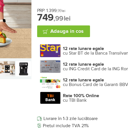
PRP:
1.399
,99
lei
749
,99
lei
Adauga in cos
12 rate lunare egale
cu Star BT de la Banca Transilva
12 rate lunare egale
cu ING Credit Card de la ING Ro
12 rate lunare egale
cu Bonus Card de la Garanti BB
Rate 100% Online
cu TBI Bank
Livrare în 1-3 zile lucrătoare
Prețul include TVA 21%