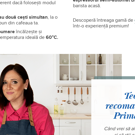
espressorul semi-automat Br
iferent dacă folosești modul
barista acasă.
au două cești simultan
, la o
Descoperă întreaga gamă de
 bun din cafeaua ta.
într-o experiență premium!
spumare
încălzește și
a temperatura ideală de
60°C.
Te
recoma
Prim
Când vrei să ai