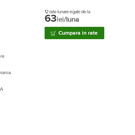
12 rate lunare egale de la
63
lei
/luna
Cumpara in rate
nia
mania
VA