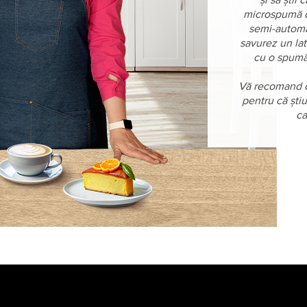
și să știi
microspumă ca
semi-automa
savurez un la
cu o spumă 
Vă recomand c
pentru că știu
ca