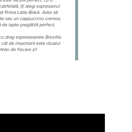
 că este făcută perfect, cu o
tifelată, îți alegi espressorul
t Prima Latte Black. Ador să
tte sau un cappuccino cremos,
de lapte pregătită perfect.
u drag espressoarele Breville,
 cât de important este ritualul
felei de fiecare zi!