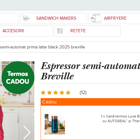
SANDWICH MAKERS
AIRFRYERE
ACCESORII
REȚETE
semi-automat prima latte black 2025 breville
Espressor
semi-automa
Breville
(12)
Cadou
1 x Cană termos Luxe B
cu AUTOSEAL™ și Ther