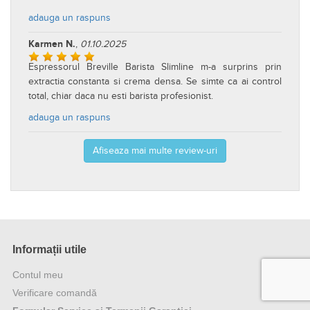
adauga un raspuns
Karmen N.
,
01.10.2025
Espressorul Breville Barista Slimline m-a surprins prin
extractia constanta si crema densa. Se simte ca ai control
total, chiar daca nu esti barista profesionist.
adauga un raspuns
Afiseaza mai multe review-uri
Informații utile
Contul meu
Verificare comandă