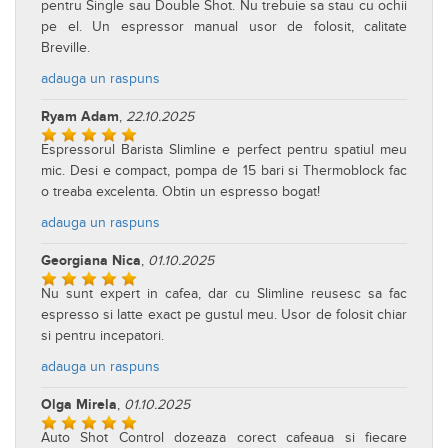
pentru Single sau Double Shot. Nu trebuie sa stau cu ochii
pe el. Un espressor manual usor de folosit, calitate
Breville.
adauga un raspuns
Ryam Adam
,
22.10.2025
Espressorul Barista Slimline e perfect pentru spatiul meu
mic. Desi e compact, pompa de 15 bari si Thermoblock fac
o treaba excelenta. Obtin un espresso bogat!
adauga un raspuns
Georgiana Nica
,
01.10.2025
Nu sunt expert in cafea, dar cu Slimline reusesc sa fac
espresso si latte exact pe gustul meu. Usor de folosit chiar
si pentru incepatori.
adauga un raspuns
Olga Mirela
,
01.10.2025
Auto Shot Control dozeaza corect cafeaua si fiecare