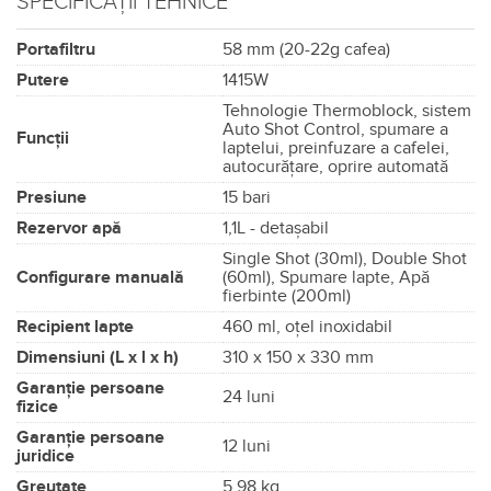
SPECIFICAȚII TEHNICE
Portafiltru
58 mm (20-22g cafea)
Putere
1415W
Tehnologie Thermoblock, sistem
Auto Shot Control, spumare a
Funcții
laptelui, preinfuzare a cafelei,
autocurățare, oprire automată
Presiune
15 bari
Rezervor apă
1,1L - detașabil
Single Shot (30ml), Double Shot
Configurare manuală
(60ml), Spumare lapte, Apă
fierbinte (200ml)
Recipient lapte
460 ml, oțel inoxidabil
Dimensiuni (L x l x h)
310 x 150 x 330 mm
Garanție persoane
24 luni
fizice
Garanție persoane
12 luni
juridice
Greutate
5,98 kg