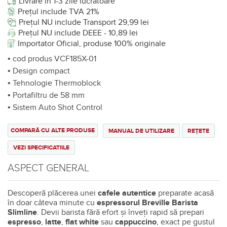
Livrare în 1-3 zile lucrătoare
Prețul include TVA 21%
Prețul NU include Transport 29,99 lei
Prețul NU include DEEE - 10,89 lei
Importator Oficial, produse 100% originale
• cod produs VCF185X-01
• Design compact
• Tehnologie Thermoblock
• Portafiltru de 58 mm
• Sistem Auto Shot Control
COMPARĂ CU ALTE PRODUSE
MANUAL DE UTILIZARE
REȚETE
VEZI SPECIFICATIILE
ASPECT GENERAL
Descoperă plăcerea unei
cafele autentice
preparate acasă
în doar câteva minute cu
espressorul Breville Barista
Slimline
. Devii barista fără efort și înveți rapid să prepari
espresso
,
latte
,
flat white
sau
cappuccino
, exact pe gustul