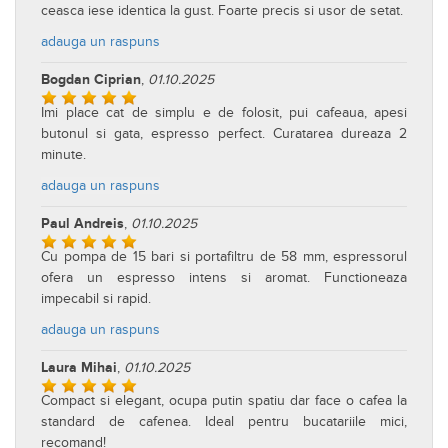
ceasca iese identica la gust. Foarte precis si usor de setat.
adauga un raspuns
Bogdan Ciprian
,
01.10.2025
Imi place cat de simplu e de folosit, pui cafeaua, apesi
butonul si gata, espresso perfect. Curatarea dureaza 2
minute.
adauga un raspuns
Paul Andreis
,
01.10.2025
Cu pompa de 15 bari si portafiltru de 58 mm, espressorul
ofera un espresso intens si aromat. Functioneaza
impecabil si rapid.
adauga un raspuns
Laura Mihai
,
01.10.2025
Compact si elegant, ocupa putin spatiu dar face o cafea la
standard de cafenea. Ideal pentru bucatariile mici,
recomand!