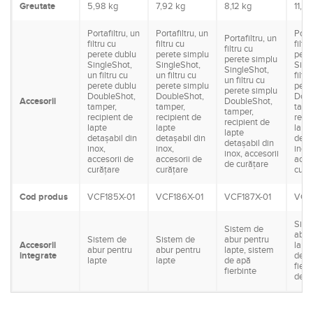
Greutate
5,98 kg
7,92 kg
8,12 kg
11,2 
Portafiltru, un
Portafiltru, un
Porta
Portafiltru, un
filtru cu
filtru cu
filtr
filtru cu
perete dublu
perete simplu
pere
perete simplu
SingleShot,
SingleShot,
Sing
SingleShot,
un filtru cu
un filtru cu
filtr
un filtru cu
perete dublu
perete simplu
pere
perete simplu
DoubleShot,
DoubleShot,
Doub
Accesorii
DoubleShot,
tamper,
tamper,
tamp
tamper,
recipient de
recipient de
reci
recipient de
lapte
lapte
lapt
lapte
detaşabil din
detaşabil din
deta
detaşabil din
inox,
inox,
inox,
inox, accesorii
accesorii de
accesorii de
acce
de curățare
curățare
curățare
cură
Cod produs
VCF185X-01
VCF186X-01
VCF187X-01
VCF1
Sist
Sistem de
abur
Sistem de
Sistem de
abur pentru
Accesorii
lapt
abur pentru
abur pentru
lapte, sistem
integrate
de a
lapte
lapte
de apă
fierb
fierbinte
de a