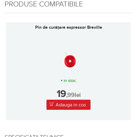
PRODUSE COMPATIBILE
Filtru DoubleShot cu perete unic Breville
•
in stoc
69
,99
lei
Adauga in cos