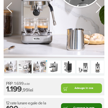
PRP:
1.699
lei
,99
1.199
Adauga in cos
,99
lei
12 rate lunare egale de la
Cumpara in rate