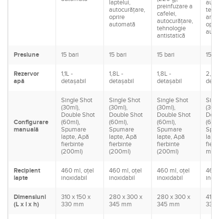
laptelui,
auto
preinfuzare a
autocurățare,
tehn
cafelei,
oprire
antis
autocurățare,
automată
oprir
tehnologie
auto
antistatică
Presiune
15 bari
15 bari
15 bari
15 ba
Rezervor
1,1L -
1,8L -
1,8L -
2,8 L
apă
detașabil
detașabil
detașabil
deta
Single Shot
Single Shot
Single Shot
Sing
(30ml),
(30ml),
(30ml),
(30 m
Double Shot
Double Shot
Double Shot
Doub
Configurare
(60ml),
(60ml),
(60ml),
(60 m
manuală
Spumare
Spumare
Spumare
Spu
lapte, Apă
lapte, Apă
lapte, Apă
lapt
fierbinte
fierbinte
fierbinte
fier
(200ml)
(200ml)
(200ml)
ml)
Recipient
460 ml, oțel
460 ml, oțel
460 ml, oțel
460 
lapte
inoxidabil
inoxidabil
inoxidabil
inoxi
Dimensiuni
310 x 150 x
280 x 300 x
280 x 300 x
415 x
(L x l x h)
330 mm
345 mm
345 mm
330