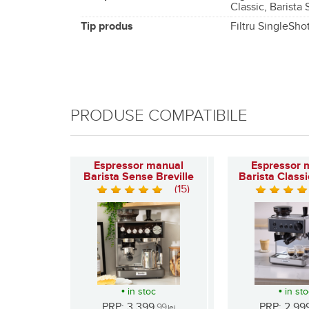
Classic, Barista
Tip produs
Filtru SingleSho
PRODUSE COMPATIBILE
Espressor manual
Espressor 
Barista Sense Breville
Barista Classi
(15)
•
in stoc
•
in st
PRP: 3.399
PRP: 2.99
,99
lei