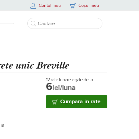
Contul meu
Coșul meu
ete unic Breville
12 rate lunare egale de la
6
lei
/luna
Cumpara in rate
nia