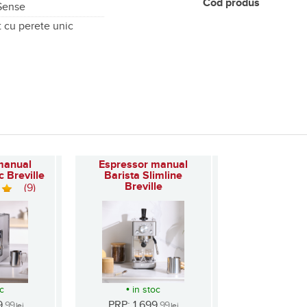
Cod produs
 Sense
t cu perete unic
manual
Espressor manual
c Breville
Barista Slimline
Breville
(9)
(10)
oc
•
in stoc
9
PRP: 1.699
,99
,99
lei
lei