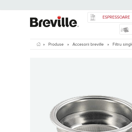
ESPRESSOARE
»
Produse
»
Accesorii breville
»
Filtru sing