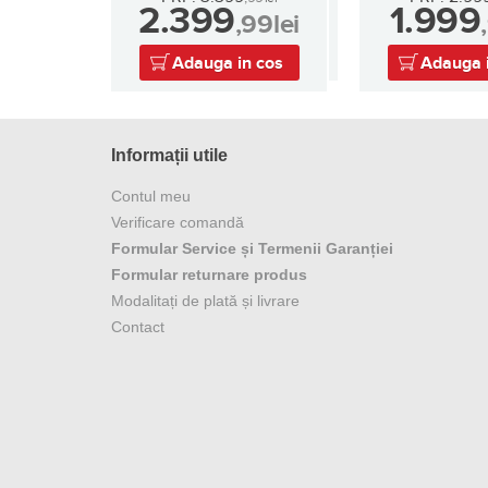
2.399
1.999
,99
lei
Adauga in cos
Adauga 
Informații utile
Contul meu
Verificare comandă
Formular Service și Termenii Garanției
Formular returnare produs
Modalitați de plată și livrare
Contact