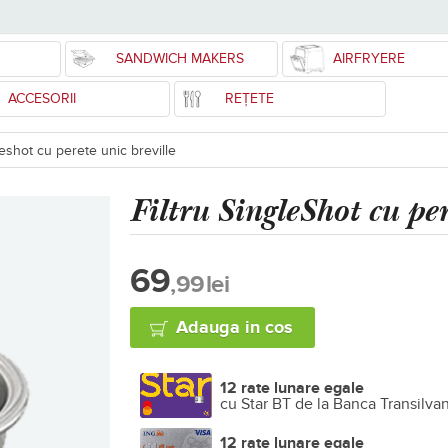
SANDWICH MAKERS
AIRFRYERE
ACCESORII
REȚETE
leshot cu perete unic breville
Filtru SingleShot cu per
69
,99
lei
Adauga in cos
12 rate lunare egale
cu Star BT de la Banca Transilva
12 rate lunare egale