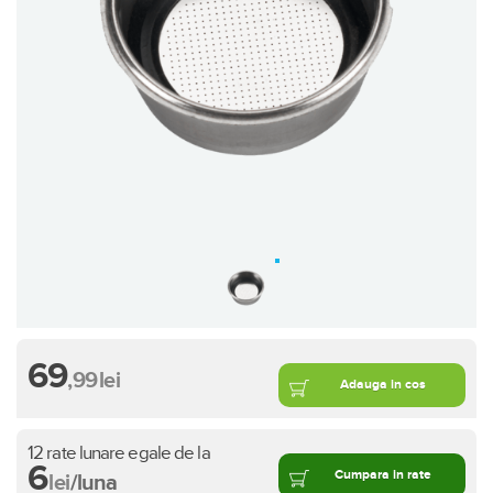
69
,99
lei
Adauga in cos
12 rate lunare egale de la
6
Cumpara in rate
lei
/luna